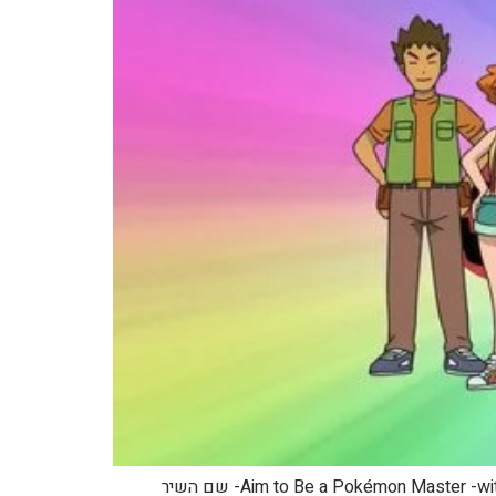
קישור: = = = = = שם השיר ביפנית: めざせポケモンマスター -with my friends- שם השיר בתרגום לאנגלית: Aim to Be a Pokémon Master -with my friends- שם השיר