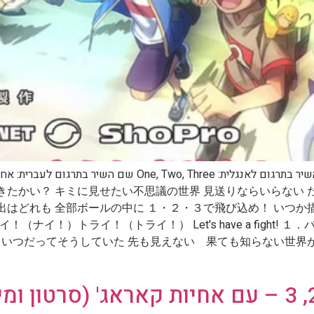
きたかい？ キミに見せたい不思議の世界 見送りならいらない 
出はどれも 全部ボールの中に １・２・３で飛び込め！ いつ
ナイ！）トライ！（トライ！） Let's have a fight!
いつだってそうしていた 先も見えない 果ても知らない世界がそこ