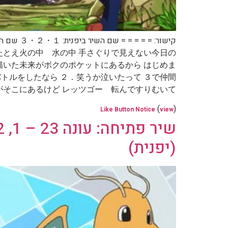
たとえ火の中 水の中 手さぐりで見えない今日の
か描いた未来がボクのポケットにあるから はじめま
 １．バトルをしたなら ２．笑うか泣いたって ３で仲間
にあるけど レッツゴー 転んですりむいて […]
(
)
Like Button Notice
view
(יפנית)