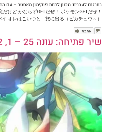
けど かならずGETだぜ！ ポケモンGETだぜ！
 オレはこいつと 旅に出る（ピカチュウ～） […]
אהבתי
שיר פתיחה: עונה 25 – 1, 2, 3 – עם אש וגו (סרטון ומילים לשיר)(יפנית)