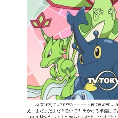
קישור: = = = = = שם השיר ביפנית: １・２・３ שם השיר בתרגום לאנגלית: One, Two, Three שם השיר בתרגום לעברית: אחת, שתיים, שלוש = = = = = מילים לשיר (יפנית): ね
え、まだまだまだ？急いで！ 出かける準備はで
中 １秒先だってまだ知らないけど いつも思い