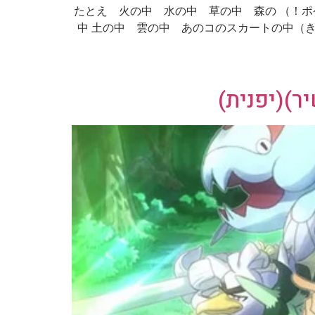
בתרגום לעברית: מכוון להיות פוקימון מאסטר – עם החברים שלי = = = = = מילים לשיר (יפנית): （ポケモン ゲットだぜーッ！） たとえ 火の中 水の中 草の中 森の
中 土の中 雲の中 あのコのスカートの中（き