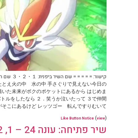
たとえ火の中 水の中 手さぐりで見えない今日の
か描いた未来がボクのポケットにあるから はじめま
 １．バトルをしたなら ２．笑うか泣いたって ３で仲間
にあるけど レッツゴー 転んですりむいて […]
(
)
Like Button Notice
view
שיר פתיחה: עונה 24 – 1, 2, 3 – עם אחיות קאראג' (סרטון ומילים לשיר)(יפנית)