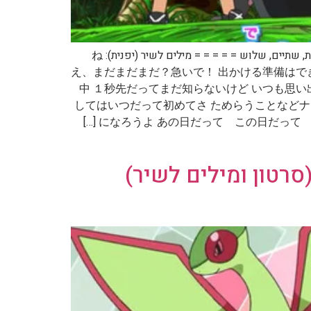
קישור: = = = = = שם השיר ביפנית: １・２・３ שם השיר בתרגום לאנגלית: One, Two, Three שם השיר בתרגום לעברית: אחת, שתיים, שלוש = = = = = מילים לשיר (יפנית): ね
え、まだまだまだ？急いで！ 出かける準備はで
中 １秒先だってまだ知らないけど いつも思い
してはいつだって初めてさ ためらうことなどナイ！（
になろうよ あの日だって この日だって 
ן וקירישאו (סרטון ומילים לשיר)