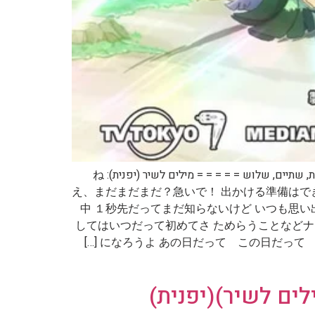
קישור: = = = = = שם השיר ביפנית: １・２・３ שם השיר בתרגום לאנגלית: One, Two, Three שם השיר בתרגום לעברית: אחת, שתיים, שלוש = = = = = מילים לשיר (יפנית): ね
え、まだまだまだ？急いで！ 出かける準備はで
中 １秒先だってまだ知らないけど いつも思い
してはいつだって初めてさ ためらうことなどナイ！（
になろうよ あの日だって この日だって 