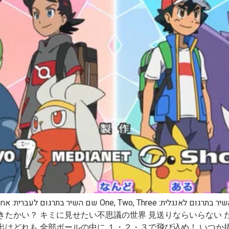
きたかい？ キミに見せたい不思議の世界 見送りならいらない 
出はどれも 全部ボールの中に １・２・３で飛び込め！ いつ