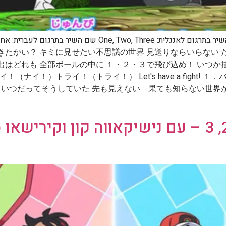
きたかい？ キミに見せたい不思議の世界 見送りならいらない 
出はどれも 全部ボールの中に １・２・３で飛び込め！ いつ
ナイ！）トライ！（トライ！） Let's have a fight!
いつだってそうしていた 先も見えない 果ても知らない世界がそこ
שיר פתיחה: עונה 23 – 1, 2, 3 – עם נישיקאווה קו