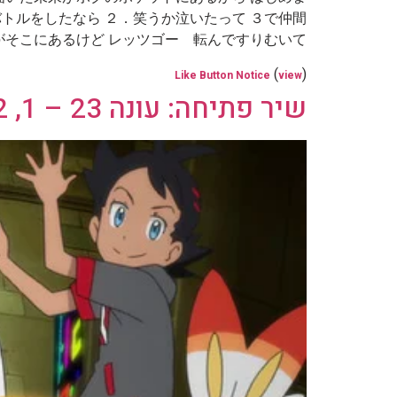
 １．バトルをしたなら ２．笑うか泣いたって ３で仲間
にあるけど レッツゴー 転んですりむいて […]
(
)
Like Button Notice
view
שיר פתיחה: עונה 23 – 1, 2, 3 – אחרי הגשם (סרטון ומילים לשיר)(יפנית)