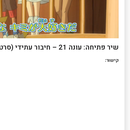
שיר פתיחה: עונה 21 – חיבור עתידי (סרטון ומילים לשיר)(יפנית)
קישור: