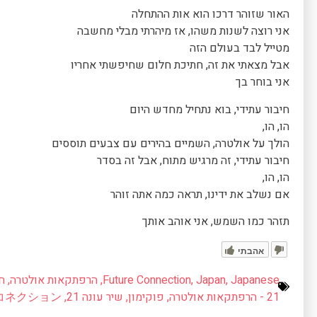
האור שזוהר דרכו הוא אות ההתחלה
אני רוצה לשנות משהו, אז מיהרתי מבלי מחשבה
מטייל לבד בעולם הזה
אבל מצאתי את זה, חתיכת חלום שחיפשתי אחריו
אני בוחר בך
חיבור עתידי, בוא נתחיל מחדש היום
הו, הו,
הולך על אולטרה, השמיים בהירים עם צבעים תוססים
חיבור עתידי, זה מרגיש מתוח, אבל זה בסדר
הו, הו,
אם נשלב את ידינו, תראה כמה אתה זוהר
תזהר כמו השמש, אני אוהב אותך
אהבתי
Japanese
,
Japan
,
Future Connection
,
הרפתקאות אולטרה
,
חי
21 - הרפתקאות אולטרה
,
פוקימון
,
שיר עונה 21
,
コネクション