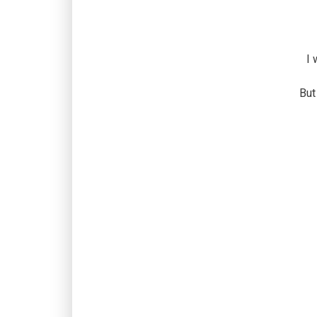
I 
But