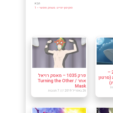
הבא
פוקימון יונייט: משחק חופשי – 1
שיר פתיחה: עונה 21 –
פרק 1035 – מאסק רויאל
(סרטון
אחר / Turning the Other
)
Mask
ות
26 באפריל 2019
7 תגובות