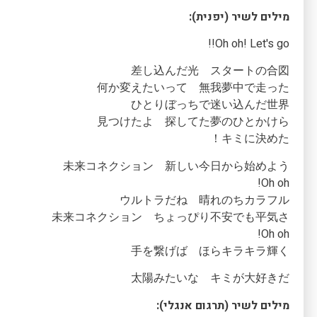
מילים לשיר (יפנית):
Oh oh! Let's go!!
差し込んだ光 スタートの合図
何か変えたいって 無我夢中で走った
ひとりぼっちで迷い込んだ世界
見つけたよ 探してた夢のひとかけら
キミに決めた！
未来コネクション 新しい今日から始めよう
Oh oh!
ウルトラだね 晴れのちカラフル
未来コネクション ちょっぴり不安でも平気さ
Oh oh!
手を繋げば ほらキラキラ輝く
太陽みたいな キミが大好きだ
מילים לשיר (תרגום אנגלי):