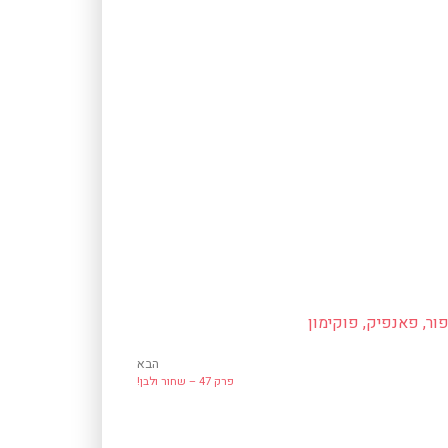
ור
,
פאנפיק
,
פוקימון
הבא
פרק 47 – שחור ולבן!