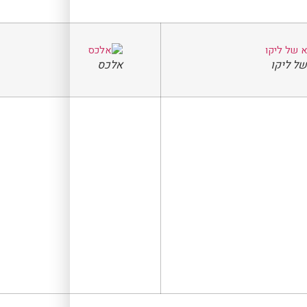
ל ליקו
אלכס