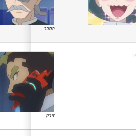
המבר
זירק