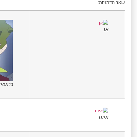
שאר הדמויות:
אן
בראסיו
איונו