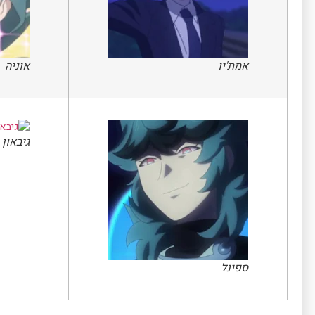
אמת'יו
אוניה
גיבאון
ספינל