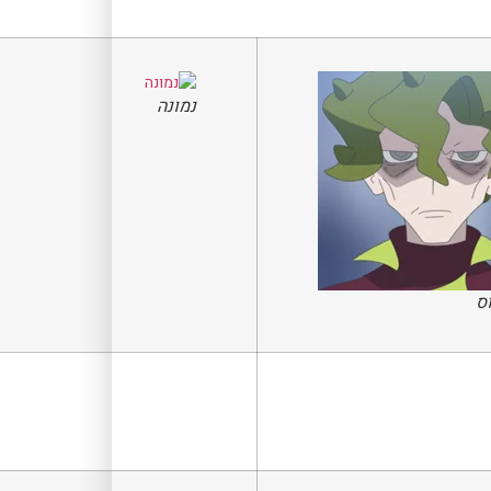
נמונה
ס