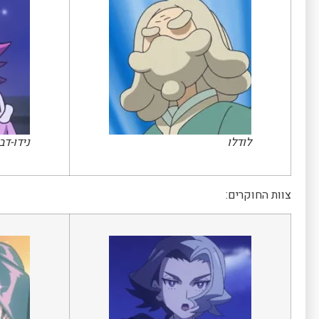
לודלו
נידו-דב
צוות החוקרים: