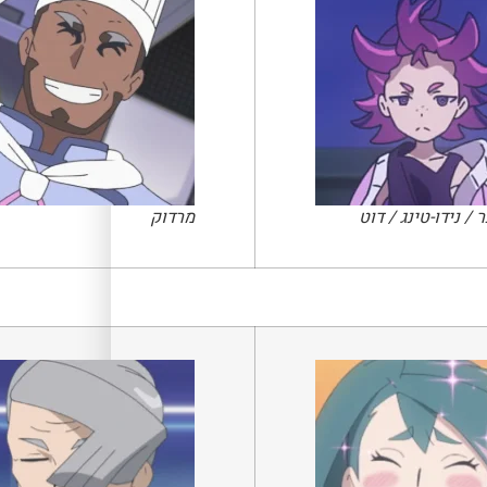
ר / נידו-טינג / דוט
מרדוק