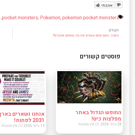
אהבתי
pokemon pocket monsters
,
Pokemon
,
pocket monsters
,
מ
הקודם
כתבה: האם אתם עושים את מה שאתם אוהבים?
פוסטים קשורים
החופש הגדול באתר
אנחנו נשארים בארץ
מפלצות כיס!
2031 לפחות!
28 ביוני 2026
אין תגובות
13 ביוני 2026
אין תגובות