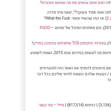
לה
האם אתם עושים את מה שאתם אוהבים?
ה אתה תמיד משקר?", יצאה מיני סדרה
2
). או כמו שהשיר אומר: What the Fuck?
FOOD
ק ב
טורניר פוקימון TCG שיתרחש בחנוכה בפריק
!
נ.ב – אם בא לכם לעזור בתקופת חנוכה באתר, או אם יש לכם רעיונות מה לעשות בסיכום שנת 2015, נשמח לשמוע
אתם מוזמנים להוסיף את האתר הזה למועדפים
 / הצעות שלכם ונשמח לחזור אליכם בכל דבר
!
מייל – צור קשר