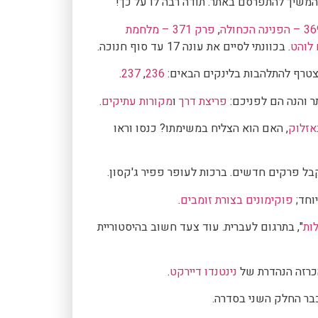
המשיך להתפרסם באתר. תודה רבה לו על כך!
,
פרק 371 – מלחמת
. בכוונתי לסיים את עונה 17 עד סוף חנוכה.
טרף להתלהבות בלינקים הבאים:
236
,
237
.
פריצת דרך
ו
מקורות עתיקים
.
נאזלוק
, האם הוא הצליח במשימתו? כנסו וראו
קבל פרקים חדשים. ברכות לעופר פפיר ג'קסון.
פוקימונים בצורת זומבים
.
ות
", בתרגום לעברית. עוד צעד חשוב בהיסטוריית
כרזה הנהדרת של
נינטנדו דיירקט
.
כבר החלק השני בסדרה.