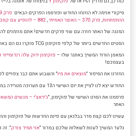
כמו כן, גם מדריך הוידאו של
פוקימון Y
בניצוחו של אומגה בלייז 
סיקורי אנימה לא הוזנחו החודש ופורסמו הפרקים הבאים:
פרק 369 – הפנינה הכחולה
ההתפתחות
,
פרק 370 – האוצר האמיתי
,
882 – להופיע עם קסם לוהט
המנגה של האתר חזרה עם שני פרקים חדשים! אתם מוזמנים להצ
הסטים החדשים ביותר של קלפי פוקימון TCG סוקרו גם הם באתר והנה הם לפניכם:
המאמן הורוד המשיך באתגר שלו –
פוקימון ירוק עלה רנדומייזר 
בעצמכם!
החזרנו את הסיפור "
מוצאים את מיו
" והשבוע אתם כבר צפויים ל‫‬
החודש יצא לנו לציין את יום השישי ה13 עם תערוכה מטרידה במיוחד;
פרסמנו את הסרט השישי של פוקימון, "
ג'יראצ'י – מגשים המשאל
האתר.
עשינו לכם קצת סדר בבלגאן עם פינת החדשות של פוקימון והה
גלעד המשיך לענות לשאלות שלכם במדור "
אני תמיד צודק
". זה 