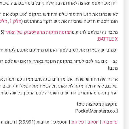
דיון אשר תפס תאוצה לאחרונה בקהילה קיבל ביטוי בכתבה ששא
לא שכחנו את חוש ההומור שלנו והחודש במקום "אש קטצ'אם, למ
הומוריסטית חדשה שהציגה את אש רוקד בתחתונים (
חלק 1
,
חלק 
מלבד זה יכולתם להנות מ
תמונות חזקות מהפייסבוק של האתר
(2015), וגם מתחרות האוכל של סמוש –
.
BATTLE X
וכמובן שהשארנו את הטוב לסוף ואנחנו מזמינים אתכם לקחת חל
מכם!
אז זה היה החודש שהיה. אנו מקווים שנהניתם ממנו. כמו תמיד, 
שלכם, להיות חלק מקהילת האתר, ולהשאיר את השאלות / תגובות
ועניין. תהנו מהחומרים החדשים ושתהיה לכם המשך גלישה נעימה
פוקימון: מפלצות כיס!
PocketMonsters.co.il
פייסבוק
|
יוטיוב
|
פליקס
| ווסטאפ | תגובות (39,991) | רשומות (3,136) | כניסות (817,514) |