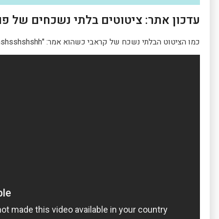
עדכון אתר: ציטוטים בלתי נשכחים של פוק
כמו הציטוט הבלתי נשכח של קראבי כשהוא אמר: "Pshshshshsshshshh" והשאיר את כולנו בתדהמה מוחלטת!