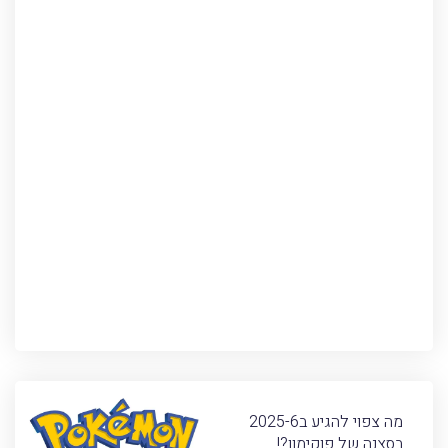
מה צפוי להגיע ב2025-6
בסצנה של פוקימון?!