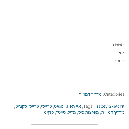
סטטוס
לא
ידוע:
Categories:
מדריך דמויות
Tracey Sketchit
Tags:
,
איי תפוז
,
ונונאט
,
טרייסי
,
טרייסי סקצ'יט
,
מדריך דמויות
,
מפלצות כיס
,
מריל
,
סייטר
,
פוקימון