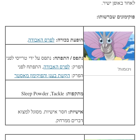
לאחד באופן ישיר.
פוקימונים שברשותו:
הופעת בכורה:
לפרס האבודה
.
נתפס / התפתח:
נתפס על ידי טרייסי לפני
הפרק:
לפרס האבודה
, התפתח לפני
וינומות'
הפרק:
הקשת בענן והפוקימון מאסטר
מתקפות:
Sleep Powder ,Tackle
אישיות:
חסר אישיות. מסוגל למצוא
דברים ממרחק.