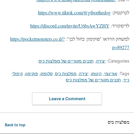
לטיקטוק:
https://www.tiktok.com/@giborthedog
לדיסקורד:
https://discord.com/invite/U6bsAwYZHY
למשחק הוידאו "פוקימון: כחול לבן":
https://pocketmonsters.co.il/?
p=89277
Categories:
יצירה
,
תכנים מקוריים של מפלצות כיס
Tags:
אוריגמי
,
היטמן
,
יצירה
,
מפלצות כיס
,
סלופוק
,
פוקימון
,
קיפולי
נייר
,
תכנים מקוריים של מפלצות כיס
Leave a Comment
מפלצות כיס
Back to top