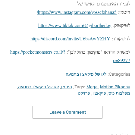
לעמוד האינסטגרם האישי של
היטמן:
https://www.instagram.com/yossefohana5/
לטיקטוק:
https://www.tiktok.com/@giborthedog
לדיסקורד:
https://discord.com/invite/U6bsAwYZHY
למשחק הוידאו "פוקימון: כחול לבן":
https://pocketmonsters.co.il/?
p=89277
Categories:
לגו של פיקאצ'ו בתנועה
Motion Pikachu
,
Mega
Tags:
,
היטמן
,
לגו של פיקאצ'ו בתנועה
,
מפלצות כיס
,
פיקאצ'ו
,
פרויקט
Leave a Comment