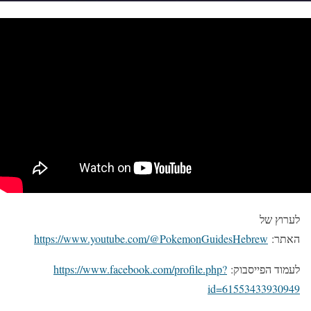
לערוץ של
האתר:
https://www.youtube.com/@PokemonGuidesHebrew
לעמוד הפייסבוק:
https://www.facebook.com/profile.php?
id=61553433930949