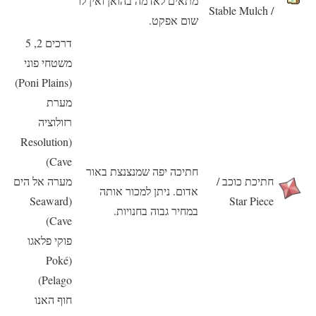
מתאים לאדמה בהואן ואין לו
/ Stable Mulch
שום אפקט.
דרכים 2, 5
משטחי פוני
(Poni Plains)
מערת
רזולוציה
(Resolution
Cave)
חתיכה יפה שמנצנצת באור
חתיכת כוכב /
מערה אל הים
אדום. ניתן למכור אותה
(Seaward
Star Piece
במחיר גבוה בחנויות.
Cave)
פוקי פלאגו
(Poké
Pelago)
חוף האנו