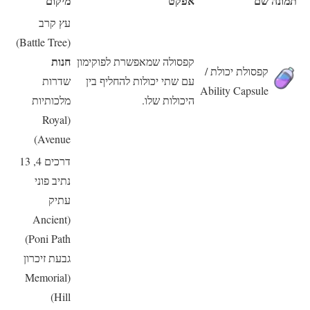
תמונה
שם
אפקט
מיקום
עץ קרב
(Battle Tree)
חנות
קפסולה שמאפשרת לפוקימון
קפסולת יכולת /
עם שתי יכולות להחליף בין
שדרות
Ability Capsule
היכולות שלו.
מלכותיות
(Royal
Avenue)
דרכים 4, 13
נתיב פוני
עתיק
(Ancient
Poni Path)
גבעת זיכרון
(Memorial
Hill)