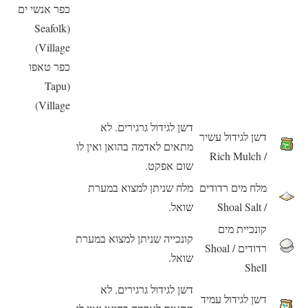
כפר אנשי ים
(Seafolk
Village)
כפר טאפו
(Tapu
Village)
דשן לגידול גרגירים. לא
דשן לגידול עשיר
מתאים לאדמה בהואן ואין לו
/ Rich Mulch
שום אפקט.
מלח מים רדודים
מלח שניתן למצוא במערת
/ Shoal Salt
שואל.
קונכיית מים
קונכייה שניתן למצוא במערת
רדודים / Shoal
שואל.
Shell
דשן לגידול גרגירים. לא
דשן לגידול עמיד