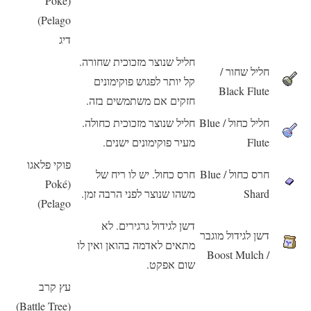
(Poké
Pelago)
דיג
חליל שנוצר מזכוכית שחורה.
חליל שחור /
קל יותר לפגוש פוקימונים
Black Flute
חזקים אם משתמשים בזה.
חליל כחול / Blue
חליל שנוצר מזכוכית כחולה.
Flute
מעיר פוקימונים ישנים.
פוקי פלאגו
חרס כחול / Blue
חרס כחול. יש לו ריח של
(Poké
Shard
משהו שנוצר לפני הרבה זמן.
Pelago)
דשן לגידול גרגירים. לא
דשן לגידול מוגבר
מתאים לאדמה בהואן ואין לו
/ Boost Mulch
שום אפקט.
עץ קרב
(Battle Tree)