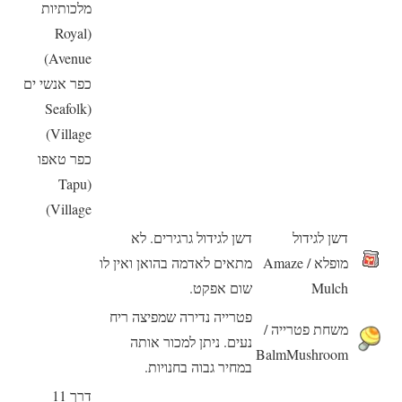
מלכותיות
(Royal
Avenue)
כפר אנשי ים
(Seafolk
Village)
כפר טאפו
(Tapu
Village)
דשן לגידול
דשן לגידול גרגירים. לא
מופלא / Amaze
מתאים לאדמה בהואן ואין לו
Mulch
שום אפקט.
פטרייה נדירה שמפיצה ריח
משחת פטרייה /
נעים. ניתן למכור אותה
BalmMushroom
במחיר גבוה בחנויות.
דרך 11