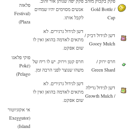
פקק בקבוק מזהב
פקק יפה שנותן אור זהוב.
פלאזה
/ Gold Bottle
אנשים מסוימים יהיו שמחים
(Festival
Cap
לקבל אותו.
Plaza)
דשן לגידול גרגירים. לא
דשן לגידול דביק /
מתאים לאדמה בהואן ואין לו
Gooey Mulch
שום אפקט.
פוקי פלאגו
חרס ירוק /
חרס קטן וירוק. יש לו ריח של
(Poké
Green Shard
משהו שנוצר לפני הרבה זמן.
Pelago)
דשן לגידול גרגירים. לא
דשן לגידול גדילה
מתאים לאדמה בהואן ואין לו
/ Growth Mulch
שום אפקט.
אי אקזגיוטור
(Exeggutor
Island)