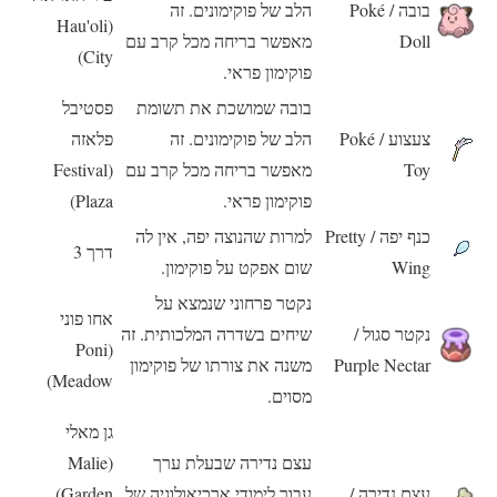
בובה / Poké
הלב של פוקימונים. זה
(Hau'oli
Doll
מאפשר בריחה מכל קרב עם
City)
פוקימון פראי.
בובה שמושכת את תשומת
פסטיבל
צעצוע / Poké
הלב של פוקימונים. זה
פלאזה
Toy
מאפשר בריחה מכל קרב עם
(Festival
פוקימון פראי.
Plaza)
כנף יפה / Pretty
למרות שהנוצה יפה, אין לה
דרך 3
Wing
שום אפקט על פוקימון.
נקטר פרחוני שנמצא על
אחו פוני
נקטר סגול /
שיחים בשדרה המלכותית. זה
(Poni
Purple Nectar
משנה את צורתו של פוקימון
Meadow)
מסוים.
גן מאלי
עצם נדירה שבעלת ערך
(Malie
עצם נדירה /
עבור לימודי ארכיאולוגיה של
Garden)