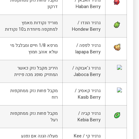
גרגיר האבאן /
מקבל פחות נזק ממתקפות
Haban Berry
דרקון
גרגיר הונדו /
מוריד נקודות מאמץ
Hondew Berry
למתקפה מיוחדת ב10 נקודות
גרגיר לפפה /
מרפא 1/8 חיים ומבלבל מי
Iapapa Berry
שלא אוהב חמוץ
גרגיר ג'אבוקה /
היריב מקבל נזק כאשר
Jaboca Berry
המחזיק סופג מכה פיזית
גרגיר קאסיב /
מקבל פחות נזק ממתקפות
Kasib Berry
רוח
גרגיר קביה /
מקבל פחות נזק ממתקפות
Kebia Berry
רעל
גרגיר קי / Kee
מעלה הגנה אם נפגע