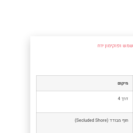
שמש ופוקימון ירח
מיקום
דרך 4
חוף מבודד (Secluded Shore)