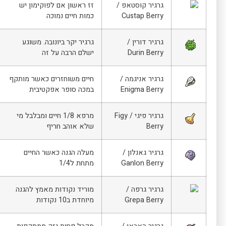
גרגיר קוסטאפ /
זז ראשון אם לפוקימון יש
Custap Berry
כמות חיים נמוכה
גרגיר דורין /
גרגיר יקר ביונובה. משוגע
Durin Berry
ישלם הרבה על זה
גרגיר אניגמה /
חיים משוחזרים כאשר מותקף
Enigma Berry
במכה סופר אפקטיבית
גרגיר פיגי / Figy
מרפא 1/8 חיים ומבלבל מי
Berry
שלא אוהב חריף
גרגיר גאנלון /
מעלה הגנה כאשר החיים
Ganlon Berry
מתחת ל1/4
גרגיר גרפה /
מוריד נקודות מאמץ להגנה
Grepa Berry
מיוחדת ב10 נקודות