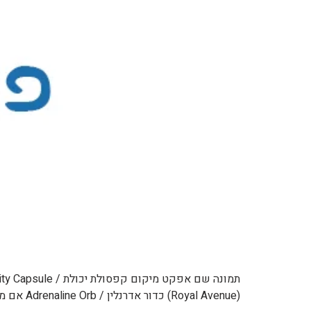
(Royal Avenue) כדור אדרנלין / Adrenaline Orb אם משתמשים בזה על פוקימון פראי, יש יותר סיכוי שהוא יקרא לעזרה. אם זה מוחזק על ידי פוקימון, זה מעלה מהירות אם […]