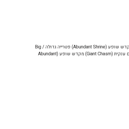
תמונה שם הסבר מיקום משחת פטרייה / BalmMushroom פטרייה נדירה שנמכרת במחיר יקר. עיר סטריאטון (Striaton City) מקדש שופע (Abundant Shrine) פטרייה גדולה / Big
Mushroom פטרייה נדירה שנמכרת במחיר יקר. דרכים 1, 6, 12 עיר איסירוס (Icirrus City) ביצת איסירוס (Moor of Icirrus) תהום ענקית (Giant Chasm) מקדש שופע (Abundant