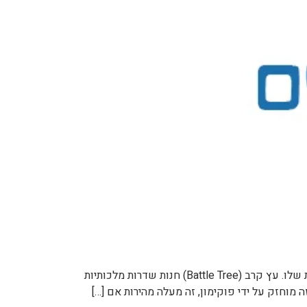
תמונה שם אפקט מיקום קפסולת יכולת / Ability Capsule קפסולה שמאפשרת לפוקימון עם שתי יכולות להחליף בין היכולות שלו. עץ קרב (Battle Tree) חנות שדרות מלכותיות