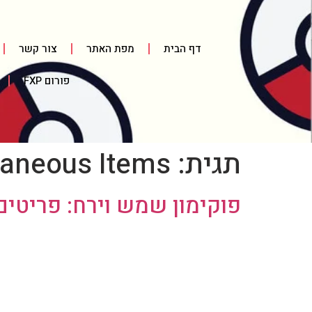
דף הבית
מפת האתר
צור קשר
פורום FXP
תגית:
laneous Items
פוקימון שמש וירח: פריטים