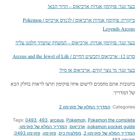
בעד ונגד: פוקימון אגדות ארכיאוס – הדור הבא!
ביקורת: פוקימון אגדות ארכיאוס / לג'נדס ארכיוס / Pokemon
Legends Arceus
בעד ונגד: פוקימון אגדות: ארכיאוס – המשחק שתמיד חלמנו עליו!
סרט 12: ארכיאוס ותכשיט החיים / Arceus and the Jewel of Life
בעד ונגד: מי נוצר קודם, ארכיאוס או מיו?
בתגובות אתם מוזמנים לרשום איזה פוקימון תרצו לראות בחלק הבא
של המדריך.
Categories:
המדריך המלא של פוקימון 2
Tags:
0493
,
493
,
arceus
,
Pokemon
,
Pokemon the complete
pokemon pocket guide
,
ארכיאוס
,
המדריך המלא של פוקימון
,
המדריך המלא של פוקימון 2
,
מפלצות כיס
,
פוקימון
,
פוקימון 0493
,
פוקימון 493