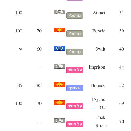
100
–
Attract
31
100
70
Facade
39
∞
60
Swift
40
–
–
Imprison
44
85
85
Bounce
52
Psycho
100
70
69
Out
Trick
–
–
70
Room