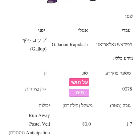
שם:
עברי
אנגלי
יפני
ギャロップ
רפידאש גאלאריאני
Galarian Rapidash
(Gallop)
מידע כללי:
מספר פוקידע
סוג
זן
0078
קרן מיוחדת
גובה
משקל
יכולות
(מטר)
(קילוגרם)
Run Away
Pastel Veil
80.0
1.7
Anticipation (נסתרת)