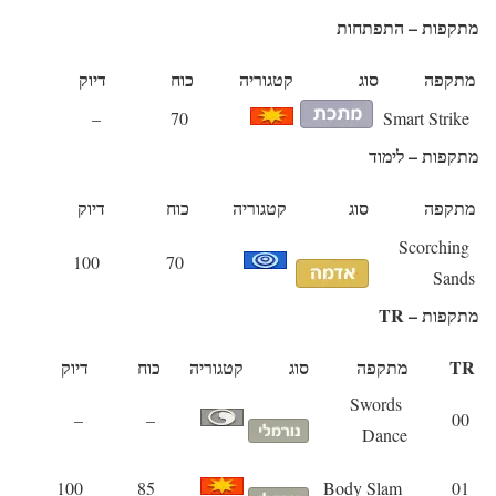
מתקפות – התפתחות
מתקפה
סוג
קטגוריה
כוח
דיוק
–
70
Smart Strike
מתקפות – לימוד
מתקפה
סוג
קטגוריה
כוח
דיוק
Scorching
100
70
Sands
מתקפות – TR
TR
מתקפה
סוג
קטגוריה
כוח
דיוק
Swords
–
–
00
Dance
100
85
Body Slam
01