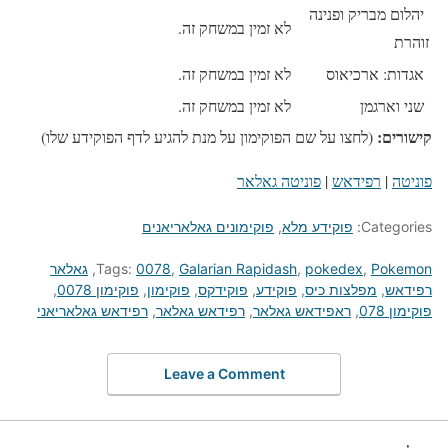
יהלום מבריק ופנינה
לא זמין במשחק זה.
זוהרת
אגדות: ארכיאוס
לא זמין במשחק זה.
שני וארגמן
לא זמין במשחק זה.
קישורים:
(לחצו על שם הפוקימון על מנת להגיע לדף הפוקידע שלו)
פוניטה
|
רפידאש
|
פוניטה גאלאר
Categories:
פוקידע מלא
,
פוקימונים גאלאריאנים
Pokemon
,
pokedex
,
Galarian Rapidash
,
0078
Tags:
,
גאלאר
רפידאש
,
מפלצות כיס
,
פוקידע
,
פוקידקס
,
פוקימון
,
פוקימון 0078
,
פוקימון 078
,
ראפידאש גאלאר
,
רפידאש גאלאר
,
רפידאש גאלאריאני
Leave a Comment