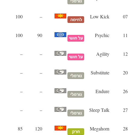
100
–
Low Kick
07
100
90
Psychic
11
–
–
Agility
12
–
–
Substitute
20
–
–
Endure
26
–
–
Sleep Talk
27
85
120
Megahorn
28