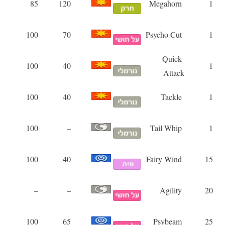
85
120
Megahorn
1
100
70
Psycho Cut
1
Quick
100
40
1
Attack
100
40
Tackle
1
100
–
Tail Whip
1
100
40
Fairy Wind
15
–
–
Agility
20
100
65
Psybeam
25