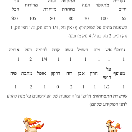
נקודות
מתקפה
הגנה
סך
מתקפה
הגנה
מהירות
חיים
מיוחדת
מיוחדת
הכל
500
105
80
80
70
100
65
השפעת סוגים על הפוקימון:
(0 אין נזק, 1/4 רבע נזק, 1/2 חצי נזק, 1
נזק רגיל, 2 נזק כפול, 4 נזק מרובע)
נורמלי
אש
מים
חשמל
עשב
קרח
לחימה
רעל
אדמה
1
2
1/4
1
1
1
1
1
1
על
מעופף
חרק
אבן
רוח
דרקון
אופל
מתכת
פיה
חושי
1
2
1
0
2
1
1
1/2
1
שרשרת התפתחות:
(לחצו על התמונות של הפוקימונים על מנת להגיע
לדפי הפוקידע שלהם)