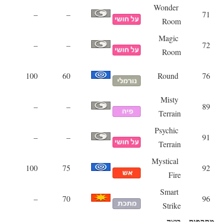
Wonder
–
–
71
Room
Magic
–
–
72
Room
100
60
Round
76
Misty
–
–
89
Terrain
Psychic
–
–
91
Terrain
Mystical
100
75
92
Fire
Smart
–
70
96
Strike
מתקפות – ביצה