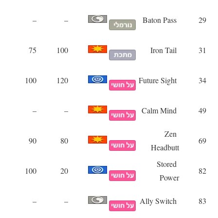
–
–
Baton Pass
29
75
100
Iron Tail
31
100
120
Future Sight
34
–
–
Calm Mind
49
Zen
90
80
69
Headbutt
Stored
100
20
82
Power
–
–
Ally Switch
83