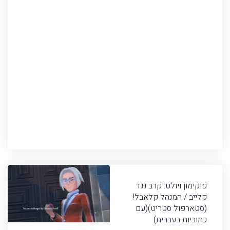
פוקימון ויולט: קרב נגד
קלייב / המנהל קלאבל!
(סטארפול סטריט)(עם
כתוביות בעברית)