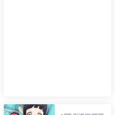
פוקימון שני וארגמן: פופי –