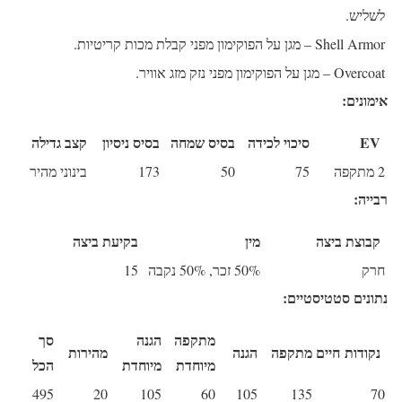
לשליש.
Shell Armor
– מגן על הפוקימון מפני קבלת מכות קריטיות.
Overcoat
– מגן על הפוקימון מפני נזק מזג אוויר.
אימונים:
EV
סיכוי לכידה
בסיס שמחה
בסיס ניסיון
קצב גדילה
2 מתקפה
75
50
173
בינוני מהיר
רבייה:
קבוצת ביצה
מין
בקיעת ביצה
חרק
50% זכר, 50% נקבה
15
נתונים סטטיסטיים:
מתקפה
הגנה
סך
נקודות חיים
מתקפה
הגנה
מהירות
מיוחדת
מיוחדת
הכל
495
20
105
60
105
135
70