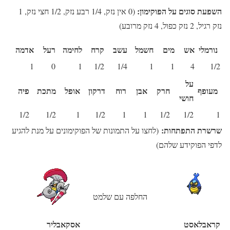
השפעת סוגים על הפוקימון:
(0 אין נזק, 1/4 רבע נזק, 1/2 חצי נזק, 1
נזק רגיל, 2 נזק כפול, 4 נזק מרובע)
נורמלי
אש
מים
חשמל
עשב
קרח
לחימה
רעל
אדמה
1
0
1
1/2
1/4
1
1
4
1/2
על
מעופף
חרק
אבן
רוח
דרקון
אופל
מתכת
פיה
חושי
1/2
1/2
1
1/2
1
1
1/2
1/2
1
שרשרת התפתחות:
(לחצו על התמונות של הפוקימונים על מנת להגיע
לדפי הפוקידע שלהם)
החלפה עם שלמט
קראבלאסט
אסקאבליר