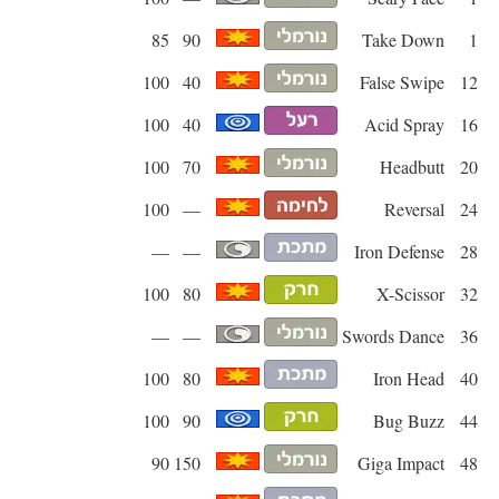
85
90
Take Down
1
100
40
False Swipe
12
100
40
Acid Spray
16
100
70
Headbutt
20
100
—
Reversal
24
—
—
Iron Defense
28
100
80
X-Scissor
32
—
—
Swords Dance
36
100
80
Iron Head
40
100
90
Bug Buzz
44
90
150
Giga Impact
48