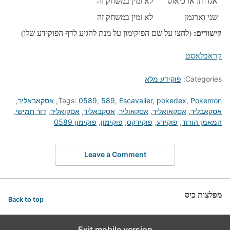
אגדות: ארכיאוס
לא זמין במשחק זה
שני וארגמן
לא זמין במשחק זה
קישורים:
(לחצו על שם הפוקימון על מנת להגיע לדף הפוקידע שלו)
קראבלאסט
Categories:
פוקידע מלא
Pokemon
,
pokedex
,
Escavalier
,
589
,
0589
Tags:
,
אסקאבאליר
,
אסקאבליר
,
אסקאואליר
,
אסקאוליר
,
אסקבאליר
,
אסקואליר
,
דור חמישי
,
המאמן הורוד
,
פוקידע
,
פוקידקס
,
פוקימון
,
פוקימון 0589
Leave a Comment
מפלצות כיס
Back to top
Exit mobile version