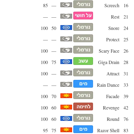
85
—
Screech
16
—
—
Rest
21
100
50
Snore
24
—
—
Protect
25
100
—
Scary Face
26
100
75
Giga Drain
28
100
—
Attract
31
—
—
Rain Dance
33
100
70
Facade
39
100
60
Revenge
42
100
60
Round
76
95
75
Razor Shell
83