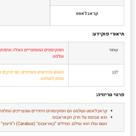
קראבלאסט
תיאורי פוקידע:
שחור
הפוקימונים המסתוריים האלה מתפתח
שלמט.
לבן
כשהם מרגישים מאוימים, הם יורקים נ
מכוון לשלמט.
פרטי טריוויה:
קראבלאסט ושלמט הם הפוקימונים היחידים שמצריכים החלפה
הוא מבוסס על חרק הקאראבוס.
השם שלו הוא שילוב המילים "קאראבוס" (Carabus) ו"פיצוץ" (Blast).