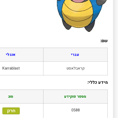
שם:
עברי
אנגלי
קראבלאסט
Karrablast
מידע כללי:
מספר פוקידע
סוג
0588