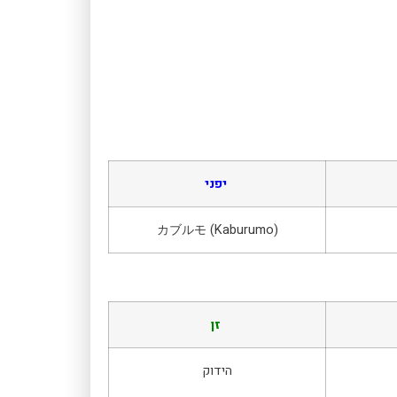
יפני
カブルモ (Kaburumo)
זן
הידוק