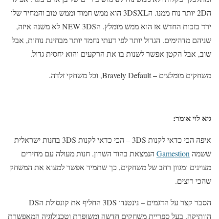
ה2D יותר נוח ממנו. ה3DSXL הוא ממש חמוד וממש טוב והמחיר שלו
ירד בזכות החדש אז הוא ממש מומלץ. הNEW 3DS לא משנה איזה,
שניהם מדהימים. הגדול יותר לפי דעתי נחמד יותר מבחינת נוחות, אבל
שוב, אבל הקטן אפשר לשנות בו את הרקעים והוא יחסית גדול.
משחקים מומלצים – Bravely Default, וכל משחקי זלדה.
– – – – –
גיא לוי אומר:
איפה הכי כדאי לקנות 3DS – הכי כדאי לקנות 3DS בחנות ישראלית
ששמה
Gamestion
הנמצאת בהוד השרון. חנות מעולה עם מחירים
מצוינים ומגוון רחב של משחקים, כך שתמיד אפשר למצוא את המשחק
שהכי רוצים.
הסבר קצר על הדגמים – נינטנדו 3DS החליף את קונסולת הDS
הוותיקה. בעל ספריית משחקים חדשה ומשופרת וטכנולוגיה המאפשרת