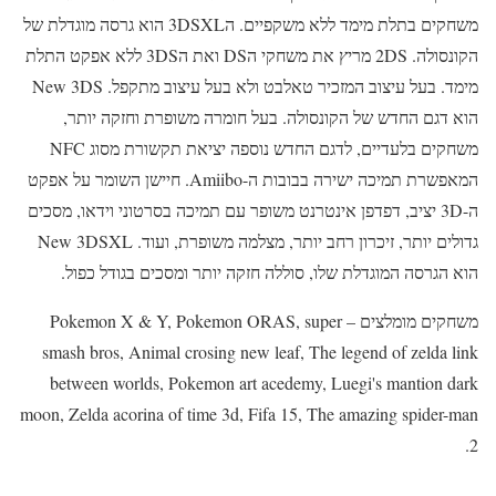
משחקים בתלת מימד ללא משקפיים. ה3DSXL הוא גרסה מוגדלת של
הקונסולה. 2DS מריץ את משחקי הDS ואת ה3DS ללא אפקט התלת
מימד. בעל עיצוב המזכיר טאלבט ולא בעל עיצוב מתקפל. New 3DS
הוא דגם החדש של הקונסולה. בעל חומרה משופרת וחזקה יותר,
משחקים בלעדיים, לדגם החדש נוספה יציאת תקשורת מסוג NFC
המאפשרת תמיכה ישירה בבובות ה-Amiibo. חיישן השומר על אפקט
ה-3D יציב, דפדפן אינטרנט משופר עם תמיכה בסרטוני וידאו, מסכים
גדולים יותר, זיכרון רחב יותר, מצלמה משופרת, ועוד. New 3DSXL
הוא הגרסה המוגדלת שלו, סוללה חזקה יותר ומסכים בגודל כפול.
משחקים מומלצים – Pokemon X & Y, Pokemon ORAS, super
smash bros, Animal crosing new leaf, The legend of zelda link
between worlds, Pokemon art acedemy, Luegi's mantion dark
moon, Zelda acorina of time 3d, Fifa 15, The amazing spider-man
2.
– – – – –