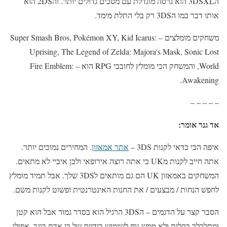
ה3DSXL הוא גרסה מוגדלת עם מסכים גדולים יותר. וה2DS הוא
אותו דבר כמו ה3DS רק בלי התלת מימד.
משחקים מומלצים – Super Smash Bros, Pokémon XY, Kid Icarus:
Uprising, The Legend of Zelda: Majora's Mask, Sonic Lost
World, והמשחק הכי מומלץ לחובבי RPG הוא – Fire Emblem:
Awakening.
– – – – –
אד גנר אומר:
איפה הכי כדאי לקנות 3DS –
אתר אמאזון
. המחירים נמוכים יותר.
אתה חייב לקנות מUK כי אתה רוצה אירופאי ולכן איביי לא מתאים.
המשחקים באמאזון UK הם גם מותאים ל3DS שלך. אבל תמיד מומלץ
לחפש הנחות / מבצעים / את החנות האינטרנטית ופשוט לקנות משם.
הסבר קצר על הדגמים – ה3DS הרגיל הוא בסדר גמור אבל הוא קטן
ומתלכלך בקלות ולא ממש נוח לשימוש בידיים של בן אדם בוגר. אפילו