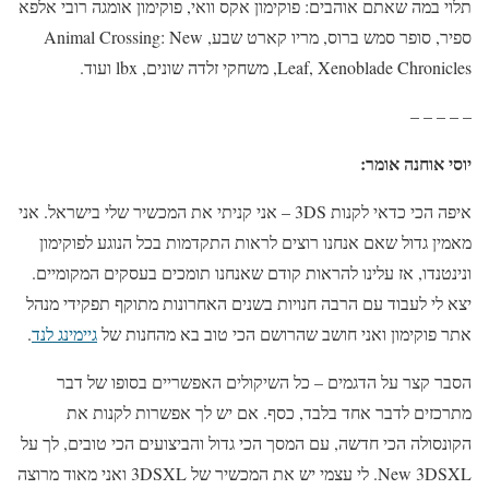
תלוי במה שאתם אוהבים: פוקימון אקס וואי, פוקימון אומגה רובי אלפא
ספיר, סופר סמש ברוס, מריו קארט שבע, Animal Crossing: New
Leaf, Xenoblade Chronicles, משחקי זלדה שונים, lbx ועוד.
– – – – –
יוסי אוחנה אומר:
איפה הכי כדאי לקנות 3DS – אני קניתי את המכשיר שלי בישראל. אני
מאמין גדול שאם אנחנו רוצים לראות התקדמות בכל הנוגע לפוקימון
ונינטנדו, אז עלינו להראות קודם שאנחנו תומכים בעסקים המקומיים.
יצא לי לעבוד עם הרבה חנויות בשנים האחרונות מתוקף תפקידי מנהל
אתר פוקימון ואני חושב שהרושם הכי טוב בא מהחנות של
גיימינג לנד
.
הסבר קצר על הדגמים – כל השיקולים האפשריים בסופו של דבר
מתרכזים לדבר אחד בלבד, כסף. אם יש לך אפשרות לקנות את
הקונסולה הכי חדשה, עם המסך הכי גדול והביצועים הכי טובים, לך על
New 3DSXL. לי עצמי יש את המכשיר של 3DSXL ואני מאוד מרוצה