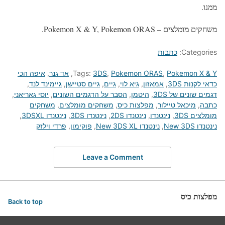
ממנו.
משחקים מומלצים – Pokemon X & Y, Pokemon ORAS.
Categories:
כתבות
Pokemon X & Y
,
Pokemon ORAS
,
3DS
Tags:
,
אד גנר
,
איפה הכי
כדאי לקנות 3DS
,
אמאזון
,
גיא לוי
,
גיים
,
גיים סטיישן
,
גיימינד לנד
,
דגמים שונים של 3DS
,
היטמן
,
הסבר על הדגמים השונים
,
יוסי גאריאני
,
כתבה
,
מיכאל טיילור
,
מפלצות כיס
,
משחקים מומלצים
,
משחקים
מומלצים 3DS
,
נינטנדו
,
נינטנדו 2DS
,
נינטנדו 3DS
,
נינטנדו 3DSXL
,
נינטנדו New 3DS
,
נינטנדו New 3DS XL
,
פוקימון
,
פרדי וילזק
Leave a Comment
מפלצות כיס
Back to top