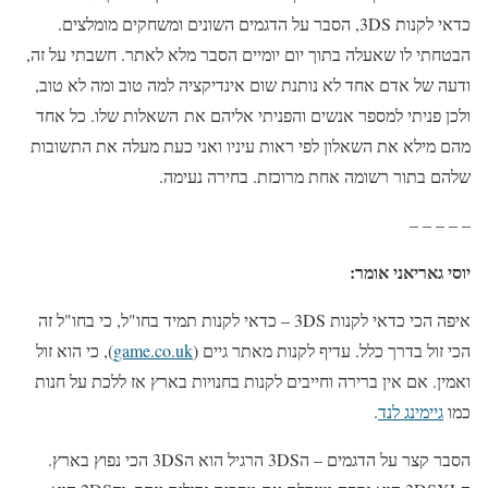
כדאי לקנות 3DS, הסבר על הדגמים השונים ומשחקים מומלצים.
הבטחתי לו שאעלה בתוך יום יומיים הסבר מלא לאתר. חשבתי על זה,
ודעה של אדם אחד לא נותנת שום אינדיקציה למה טוב ומה לא טוב,
ולכן פניתי למספר אנשים והפניתי אליהם את השאלות שלו. כל אחד
מהם מילא את השאלון לפי ראות עיניו ואני כעת מעלה את התשובות
שלהם בתור רשומה אחת מרוכזת. בחירה נעימה.
– – – – –
יוסי גאריאני אומר:
איפה הכי כדאי לקנות 3DS – כדאי לקנות תמיד בחו"ל, כי בחו"ל זה
הכי זול בדרך כלל. עדיף לקנות מאתר גיים (
game.co.uk
), כי הוא זול
ואמין. אם אין ברירה וחייבים לקנות בחנויות בארץ אז ללכת על חנות
כמו
גיימינג לנד
.
הסבר קצר על הדגמים – ה3DS הרגיל הוא ה3DS הכי נפוץ בארץ.