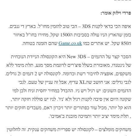
פרדי וילזק אומר:
איפה הכי כדאי לקנות 3DS – הכי טוב להזמין מחו"ל. בארץ די גנבים.
בזמן שהארץ הניו עולה בסביבות ה1500 שקל, מחירו בחו"ל באיזור
ה850 שקל. יש אתרים כמו
Game.co.uk
שהם הזמנה בטוחה.
הסבר קצר על הדגמים – New 3DS היא הקונסולה הניידת הנוכחית
של נינטנדו, מאובזרת בשלל פיצ'רים לדוגמת מסך מגע, תלת מימד ללא
משקפים, אופציה לחיבור רשת וכדומה. לקונסולה יש 2 דגמים ו2 גדלים.
לגבי גדלים: אני חושב שהXL עדיף, אבל זה עניין של טעם. לגבי
הדגמים השונים: יש רגיל ויש ניו. ההבדל במחיר יחסית זניח ולכן למי
שקונה היום אין סיבה לקנות רגיל ולא 'ניו'. לניו יש סוללה חזקה יותר,
הוא קל יותר, מכיל עוד כפתורים יותר זיכרון ראם, מעבדים חזקים יותר
, תלת מימד יציב יותר ותמיכה מובנת ב'אמיבו'.
משחקים מומלצים – לקונסולה יש ספריית משחקים ענקית. זה לחלוטין