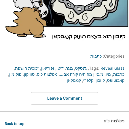
Categories:
כתבות
Reveal Glass
Tags:
,
ג'נסקט
,
גנגר
,
דיטו
,
ופוריאון
,
זכוכית חושפת
,
כתבות
,
מיו
,
מעניין מה היה קורה אם...
,
מפלצות כיס
,
סוויקון
,
פוקימון
,
קאבוטופס
,
קיובון
,
קלפרי
,
קנגסקאן
Leave a Comment
מפלצות כיס
Back to top