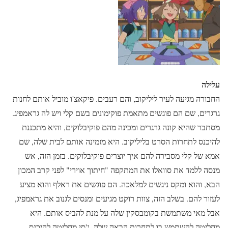
עלילה
החבורה מגיעה לעיר ליליקוב, והם רעבים. פיקאצ'ו מוביל אותם לחנות
גרגרים, שם הם פוגשים מתאמת פוקימונים בשם קלי ויש לה גראמפיג.
מסתבר שהיא קונה גרגרים ומכינה מהם פוקיבלוקים, והיא מתכננת
להיכנס לתחרות הסרט בליליקוב. היא מזמינה אותם לבית שלה, שם
אמא של קלי מסבירה להם איך יוצרים פוקיבלוקים. בזמן הזה, אש
מנסה ללמד את סוואלו את המתקפה "חיתוך אוירי" לפני קרב המכון
הבא, והוא ומקס ניגשים למלאכה. הם פוגשים את ראלף והוא מציע
לעזור להם. בשלב הזה, צוות רוקט מגיעים ומנסים לגנוב את גראמפיג,
אבל מאי משתמשת בקומבסקין שלה על מנת להביס אותם. היא
מחליטה להשתמש בו לתחרות הבאה שלה. ג'סי מחליטה להיכנס