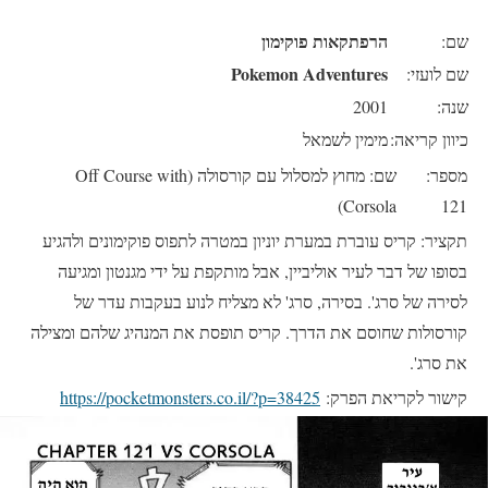
הרפתקאות פוקימון
שם:
Pokemon Adventures
שם לועזי:
שנה:
2001
כיוון קריאה:
מימין לשמאל
מספר:
שם: מחוץ למסלול עם קורסולה (Off Course with
Corsola)
121
תקציר: קריס עוברת במערת יוניון במטרה לתפוס פוקימונים ולהגיע
בסופו של דבר לעיר אוליביין, אבל מותקפת על ידי מגנטון ומגיעה
לסירה של סרג'. בסירה, סרג' לא מצליח לנוע בעקבות עדר של
קורסולות שחוסם את הדרך. קריס תופסת את המנהיג שלהם ומצילה
את סרג'.
קישור לקריאת הפרק:
https://pocketmonsters.co.il/?p=38425