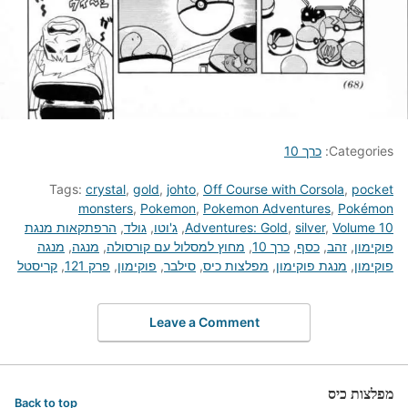
Categories:
כרך 10
Tags:
crystal
,
gold
,
johto
,
Off Course with Corsola
,
pocket
monsters
,
Pokemon
,
Pokemon Adventures
,
Pokémon
Volume 10
,
silver
,
Adventures: Gold
,
ג'וטו
,
גולד
,
הרפתקאות מנגת
פוקימון
,
זהב
,
כסף
,
כרך 10
,
מחוץ למסלול עם קורסולה
,
מנגה
,
מנגה
פוקימון
,
מנגת פוקימון
,
מפלצות כיס
,
סילבר
,
פוקימון
,
פרק 121
,
קריסטל
Leave a Comment
מפלצות כיס
Back to top