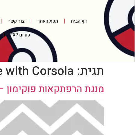
דף הבית
מפת האתר
צור קשר
פורום FXP
תגית:
e with Corsola
מנגת הרפתקאות פוקימון – חל