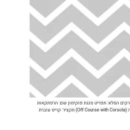
https://pocketmonster לפרק הבא: https://pocketmonsters.co.il/?p=38625 למדריך הפרקים המלא: תפריט מנגת פוקימון שם: הרפתקאות
פוקימון שם לועזי: Pokemon Adventures שנה: 2001 כיוון קריאה: מימין לשמאל מספר: 121 שם: מחוץ למסלול עם קורסולה (Off Course with Corsola) תקציר: קריס עוברת