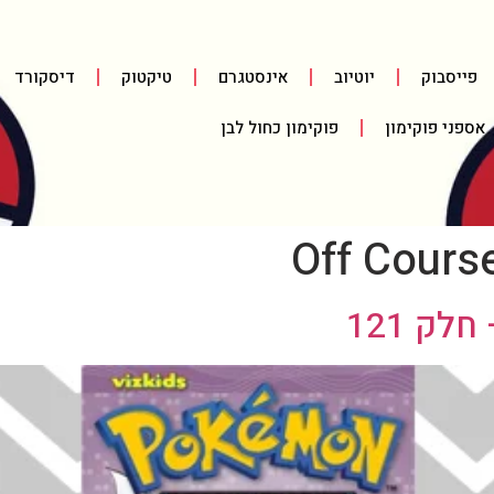
פייסבוק
יוטיוב
אינסטגרם
טיקטוק
דיסקורד
אספני פוקימון
פוקימון כחול לבן
Off Cours
ק 121