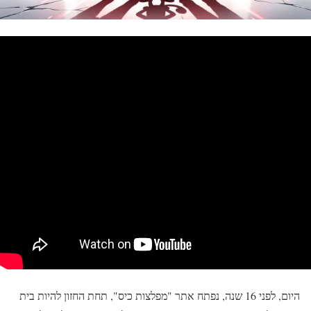
היום, לפני 16 שנה, נפתח אתר "מפלצות כיס", תחת החזון להיות בית