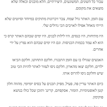
עבור כל השונים, המשוגעים, היצירתיים, הלא מובנים וכאלה שלא
מוצאים את מקומם.
עם הזמן, האתר גדל וצמח, צבר זיכרונות מתוקים במיוחד וסיוטים שלא
הייתי מאחל אפילו לאויבים הכי גדולים שלי.
היו מתיחות, היו כנסים, היו לילות לבנים, היו ימים שבהם האתר קרס כי
הוא לא עמד בכמות הכניסות. וגם היו ימים שבהם הוא נפרץ על ידי
אחרים.
האנשים שגדלו בו עם הזמן התבגרו, חלקם התחתנו, חלקם הביאו
ילדים, חלקם יצאו מהארון, חלקם ניסו לעזור לאתר להיות הכי טוב
שיש וחלקם ניסו להרוס אותו.
כיום האתר עדיין פה, פעיל, מפיק תכנים על בסיס יומיומי, מהווה חלון
קטן לאופטימיות, הומור, אסקפיזם, קרינג' ותוכן שכל כולו בנושא
פוקימון.