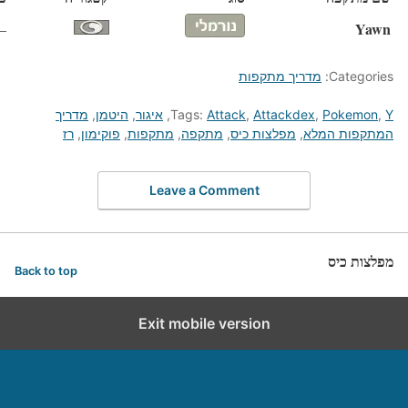
Yawn
—
Categories:
מדריך מתקפות
Y
,
Pokemon
,
Attackdex
,
Attack
Tags:
,
איגור
,
היטמן
,
מדריך
המתקפות המלא
,
מפלצות כיס
,
מתקפה
,
מתקפות
,
פוקימון
,
רז
Leave a Comment
מפלצות כיס
Back to top
Exit mobile version