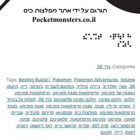
Categories:
כרך 36
Tags:
Besting Buizel I
,
Pokemon
,
Pokemon Adventures
,
Volume
36
,
אוג'י
,
אלדריג'
,
ביירון
,
ברליץ'
,
בתרגום לעברית
,
ג'ופיטר
,
דיה
,
היטמן
,
המנגה של פוקימון
,
הרפתקאות מנגת פוקימון
,
הרפתקאות פוקימון
,
יהלום
,
יהלום ופנינה
,
יהלום ופנינה פלאטינום
,
כרך 36
,
לעלות על בוויזל
1
,
מארס
,
מיילין
,
מנגה
,
מנגה הרפתקאות פוקימון
,
מנגה פוקימון
,
מנגת
הרפתקאות פוקימון
,
מפלצות כיס
,
סבסטיאן
,
סיירוס
,
סינת'יה
,
עברית
,
פאקה
,
פוקימון
,
פוקימון הרפתקאות
,
פלאטינום
,
פלטינום
,
פנינה
,
פרופסור רואן
,
פרק 401
,
קנדיס
,
קראשר ווייק
,
ראד ריקשאו
,
רוארק
,
רוקסן
,
ריילי
,
תרגום