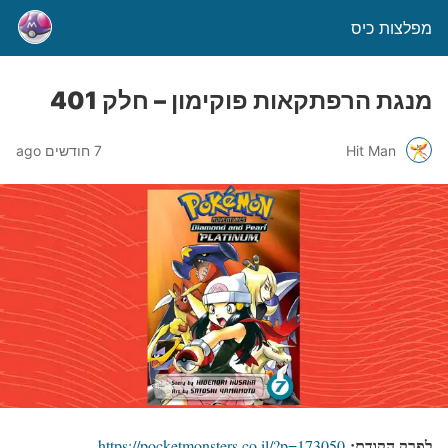
מפלצות כיס
מנגת הרפתקאות פוקימון – חלק 401
Hit Man
7 חודשים ago
לפרק הקודם:
https://pocketmonsters.co.il/?p=173050