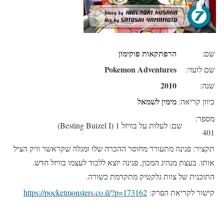
הרפתקאות פוקימון
שם:
Pokemon Adventures
שם לועזי:
2010
שנה:
מימין לשמאל
כיוון קריאה:
מספר:
שם: לעלות על בוויזל 1 (Besting Buizel I)
401
תקציר: פנינה מתעורר מחוסר ההכרה שלו ומגלה שקראשר וויק הציל
אותו. בעצת מנהיג המכון, פנינה יוצא ללכוד לעצמו בוויזל חדש.
התוכנית של צוות גלקטיק מתקדמת כשורה.
קישור לקריאת הפרק:
https://pocketmonsters.co.il/?p=173162