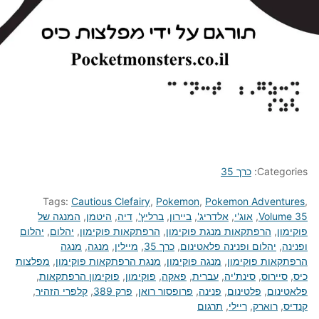
Categories:
כרך 35
Tags:
Cautious Clefairy
,
Pokemon
,
Pokemon Adventures
,
Volume 35
,
אוג'י
,
אלדריג'
,
ביירון
,
ברליץ'
,
דיה
,
היטמן
,
המנגה של
פוקימון
,
הרפתקאות מנגת פוקימון
,
הרפתקאות פוקימון
,
יהלום
,
יהלום
ופנינה
,
יהלום ופנינה פלאטינום
,
כרך 35
,
מיילין
,
מנגה
,
מנגה
הרפתקאות פוקימון
,
מנגה פוקימון
,
מנגת הרפתקאות פוקימון
,
מפלצות
כיס
,
סיירוס
,
סינת'יה
,
עברית
,
פאקה
,
פוקימון
,
פוקימון הרפתקאות
,
פלאטינום
,
פלטינום
,
פנינה
,
פרופסור רואן
,
פרק 389
,
קלפרי הזהיר
,
קנדיס
,
רוארק
,
ריילי
,
תרגום