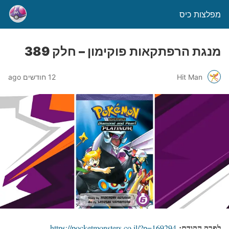
מפלצות כיס
מנגת הרפתקאות פוקימון – חלק 389
Hit Man
12 חודשים ago
לפרק הקודם:
https://pocketmonsters.co.il/?p=169294