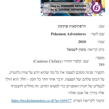
הרפתקאות פוקימון
שם:
Pokemon Adventures
שם לועזי:
2010
שנה:
מימין לשמאל
כיוון קריאה:
מספר:
שם: קלפרי הזהיר (Cautious Clefairy)
389
תקציר: פנינה מסכם לעצמו את כל מה שהוא יודע על צוות גלקטיק,
על הבוס שלהם ועל הפצצה, ודבר אחד חוזר כל הזמן – חלל. הוא הולך
לבעלים של חנות האופניים כדי למצוא רמזים, וזה מחליט להצטרף
אליו בדרך אל אגם ואלור.
קישור לקריאת הפרק:
https://pocketmonsters.co.il/?p=169477