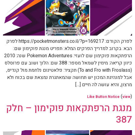
לפרק הקודם: https://pocketmonsters.co.il/?p=169217 לפרק
הבא: בקרוב למדריך הפרקים המלא: תפריט מנגת פוקימון שם:
הרפתקאות פוקימון שם לועזי: Pokemon Adventures שנה: 2010
כיוון קריאה: מימין לשמאל מספר: 388 שם: הלוך ושוב עם פרוסלס
(To and Fro with Froslass) תקציר: פלאטינום נלחמת מול קנדיס,
אבל למנהיגת המכון יש תחושה שהמאתגרת נמצאת שם בכוח ולא
מרצון, והיא עושה לה חיים […]
(
)
Like Button Notice
view
מנגת הרפתקאות פוקימון – חלק
387