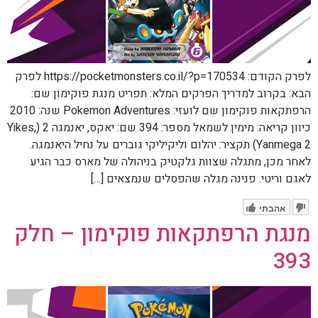
לפרק הקודם: https://pocketmonsters.co.il/?p=170534 לפרק
הבא: בקרוב למדריך הפרקים המלא: תפריט מנגת פוקימון שם:
הרפתקאות פוקימון שם לועזי: Pokemon Adventures שנה: 2010
כיוון קריאה: מימין לשמאל מספר: 394 שם: יאקס, יאנמגה 2 (Yikes,
Yanmega 2) תקציר: יהלום וליקיליקי גוברים על נחיל היאנמגה.
לאחר מכן, מתגלה שצוות גלקטיק בניהולה של מארס כבר הגיע
לאגם וריטי. פנינה מגלה שהפסלים שנמצאים […]
אהבתי
מנגת הרפתקאות פוקימון – חלק
393