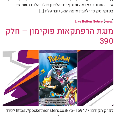
אשר מתחפר באדמה ותוקף עם הלשון שלו. יהלום משתמש
בפוקי-טק כדי להבין איפה הוא, גובר עליו […]
(
)
Like Button Notice
view
מנגת הרפתקאות פוקימון – חלק
390
לפרק הקודם: https://pocketmonsters.co.il/?p=169477 לפרק