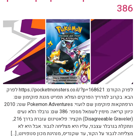
386
לפרק הקודם: https://pocketmonsters.co.il/?p=168621 לפרק
הבא: בקרוב למדריך הפרקים המלא: תפריט מנגת פוקימון שם:
הרפתקאות פוקימון שם לועזי: Pokemon Adventures שנה: 2010
כיוון קריאה: מימין לשמאל מספר: 386 שם: גרבלר הלא נעים
(Disagreeable Graveler) תקציר: פלאטינום עוברת בדרך 216,
ונתקלת בגרבלר עצבני, עליו היא מצליחה לגבור. אבל היא לא
מצליחה לגבור על הקור, עד שקנדיס, מנהיגת מכון סנופוינט, […]