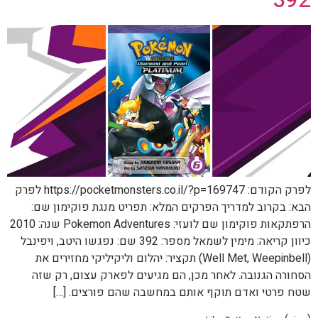
לפרק הקודם: https://pocketmonsters.co.il/?p=169747 לפרק
הבא: בקרוב למדריך הפרקים המלא: תפריט מנגת פוקימון שם:
הרפתקאות פוקימון שם לועזי: Pokemon Adventures שנה: 2010
כיוון קריאה: מימין לשמאל מספר: 392 שם: נפגשו היטב, ויפינבל
(Well Met, Weepinbell) תקציר: יהלום וליקיליקי מחזירים את
הסחורה הגנובה. לאחר מכן, הם מגיעים לפארק עצום, רק שזה
שטח פרטי ואדם תוקף אותם במחשבה שהם פורצים. […]