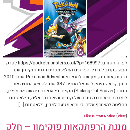
לפרק הקודם: https://pocketmonsters.co.il/?p=168997 לפרק
הבא: בקרוב למדריך הפרקים המלא: תפריט מנגת פוקימון שם:
הרפתקאות פוקימון שם לועזי: Pokemon Adventures שנה: 2010
כיוון קריאה: מימין לשמאל מספר: 387 שם: להוציא החוצה את
סנובר (Striking Out Snover) תקציר: פלאטינום פוגשת את מיילין,
לומדת שהיא חברה טובה של קנדיס והיא בדרך אליה, ופלאטינום
מחליטה להצטרף אליה. כשהיא מגיעה למכון, פלאטינום […]
(
)
Like Button Notice
view
מנגת הרפתקאות פוקימון – חלק