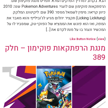
הבא: בקרוב למדריך הפרקים המלא: תפריט מנגת פוקימון שם:
הרפתקאות פוקימון שם לועזי: Pokemon Adventures שנה: 2010
כיוון קריאה: מימין לשמאל מספר: 390 שם: ליקיטונג המלקק
(Licking Lickitung) תקציר: יהלום מגיע לג'ובילייף והוא מאבד את
המפה, ואז הוא פוגש את הממציא של הפוקי-טק, שמסביר לו על
המכשיר ונעזר בו על מנת לקדם את […]
(
)
Like Button Notice
view
מנגת הרפתקאות פוקימון – חלק
389