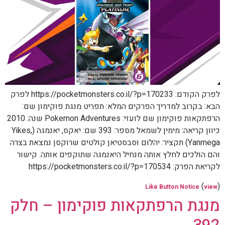
לפרק הקודם: https://pocketmonsters.co.il/?p=170233 לפרק
הבא: בקרוב למדריך הפרקים המלא: תפריט מנגת פוקימון שם:
הרפתקאות פוקימון שם לועזי: Pokemon Adventures שנה: 2010
כיוון קריאה: מימין לשמאל מספר: 393 שם: יאקס, יאנמגה (Yikes,
Yanmega) תקציר: יהלום וסבסטיאן קולטים שרוקסן נמצאת בצרה
והם הולכים לחלץ אותה מנחיל היאנמגה שתוקפים אותה. קישור
לקריאת הפרק: https://pocketmonsters.co.il/?p=170534
(
)
Like Button Notice
view
מנגת הרפתקאות פוקימון – חלק
392