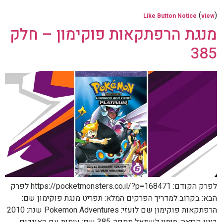
(
)
Like Button Notice
view
מנגת הרפתקאות פוקימון – חלק
385
לפרק הקודם: https://pocketmonsters.co.il/?p=168471 לפרק
הבא: בקרוב למדריך הפרקים המלא: תפריט מנגת פוקימון שם:
הרפתקאות פוקימון שם לועזי: Pokemon Adventures שנה: 2010
כיוון קריאה: מימין לשמאל מספר: 385 שם: עימות עם האונדום