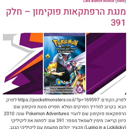
(
)
Like Button Notice
view
מנגת הרפתקאות פוקימון – חלק
391
לפרק הקודם: https://pocketmonsters.co.il/?p=169597 לפרק
הבא: בקרוב למדריך הפרקים המלא: תפריט מנגת פוקימון שם:
הרפתקאות פוקימון שם לועזי: Pokemon Adventures שנה: 2010
כיוון קריאה: מימין לשמאל מספר: 391 שם: לפתות את ליקיליקי
(Luring in a Lickilicky) תקציר: יהלום מתעמת עם ליקיליקי הגנב,