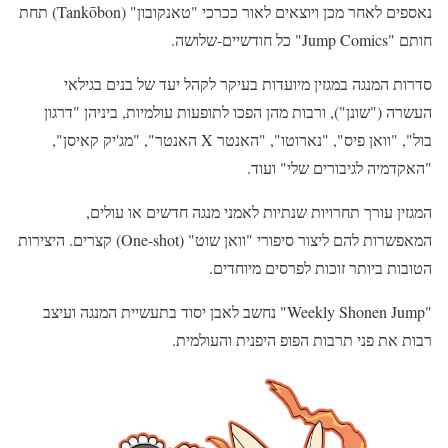
נאספים לאחר מכן ויוצאים לאור ככרכי "טאנקובון" (Tankōbon) תחת
חותם "Jump Comics" כל חודשיים-שלושה.
סדרות המנגה במגזין מיועדות בעיקר לקהל יעד של בנים בגילאי
העשרה ("שונן"), ורבות מהן הפכו לתופעות עולמיות, ביניהן "דרגון
בול", "וואן פיס", "נארוטו", "האנטר X האנטר", "מג'יק קאיסן",
"האקדמיה לגיבורים שלי" ועוד.
המגזין עורך תחרויות שנתיות לאמני מנגה חדשים או עולים,
המאפשרות להם ליצור סיפורי "וואן שוט" (One-shot) קצרים. היצירות
הטובות ביותר זוכות לפרסים מיוחדים.
"Weekly Shonen Jump" נחשב לאבן יסוד בתעשיית המנגה ועיצב
רבות את פני תרבות הפופ היפנית והעולמית.