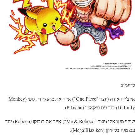
לדוגמה:
אייצ'ירו אודה (יוצר "One Piece") אייר את מאנקי די. לופי (Monkey
D. Luffy) יחד עם פיקאצ'ו (Pikachu).
שוהיי מיאזאקי (יוצר "Me & Roboco") אייר את רובוקו (Roboco) יחד
עם מגה בלייזיקן (Mega Blaziken).