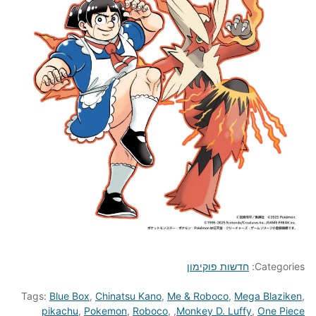
Categories:
חדשות פוקימון
Tags:
Blue Box
,
Chinatsu Kano
,
Me & Roboco
,
Mega Blaziken
,
One Piece‏
,
Monkey D. Luffy
,
,
Roboco
,
Pokemon
,
pikachu