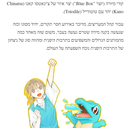
קוז'י מיוּרה (יוצר "Blue Box") יצר איור של צ'ינאטסו קאנו (Chinatsu
Kano) יחד עם טוטודייל (Totodile).
עבור קהל המעריצים, מדובר באירוע חסר תקדים, יחיד מסוגו וכזה
שנעשה בקנה מידה שטרם נעשה בעבר, משום שזה מאחד כמה
מהמותגים הגדולים והמשפיעים בתרבות היפנית ומהווה סוג של ניצחון
של התרבות היפנית נוכח השפעתה על העולם.