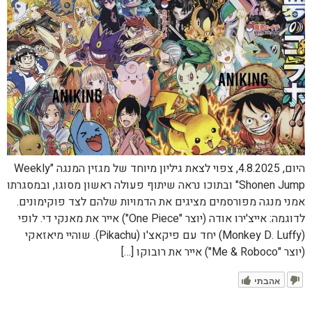
היום, 4.8.2025, צפוי לצאת גיליון מיוחד של מגזין המנגה "Weekly
Shonen Jump" ובתוכו נראה שיתוף פעולה ראשון מסוגו, ובמסגרתו
אמני מנגה מפורסמים מציגים את הדמויות שלהם לצד פוקימונים.
לדוגמה: אייצ'ירו אודה (יוצר "One Piece") אייר את מאנקי די. לופי
(Monkey D. Luffy) יחד עם פיקאצ'ו (Pikachu). שוהיי מיאזאקי
(יוצר "Me & Roboco") אייר את רובוקו […]
אהבתי