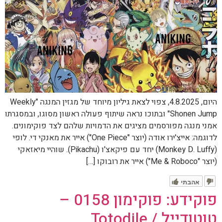
היום, 4.8.2025, צפוי לצאת גיליון מיוחד של מגזין המנגה "Weekly
Shonen Jump" ובתוכו נראה שיתוף פעולה ראשון מסוגו, ובמסגרתו
אמני מנגה מפורסמים מציגים את הדמויות שלהם לצד פוקימונים.
לדוגמה: אייצ'ירו אודה (יוצר "One Piece") אייר את מאנקי די. לופי
(Monkey D. Luffy) יחד עם פיקאצ'ו (Pikachu). שוהיי מיאזאקי
(יוצר "Me & Roboco") אייר את רובוקו […]
אהבתי
פוקידע: פוקימון 0158 –
טוטודייל / Totodile