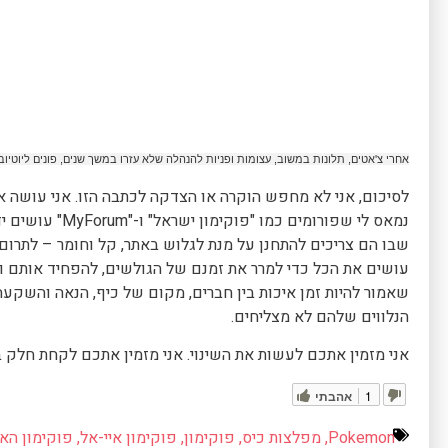
אחרי צ'אטים, תלונות במשוב, עצומות ופניות להנהלה שלא עזרו במשך שנים, פונים ליוטיוב.
לסיכום, אני לא מחפש הוקרה או הצדקה לכתבה הזו. אני עושה את
נמאס לי שפורומים 
שבו הם צריכים להתחנן על מנת לגלוש באתר, קל וחומר – לתרום 
עושים את הכל כדי למרר את זמנם של הגולשים, להפחיד אותם 
שאמור להיות זמן איכות בין חברים, מקום של כיף, הנאה והשקעה
הנלווים שלהם לא מצליחים.
אני מזמין אתכם לעשות את השינוי. אני מזמין אתכם לקחת חלק ב
1
אהבתי
Pokemon
,
מפלצות כיס
,
פוקימון
,
פוקימון איי-אל
,
פוקימון הא