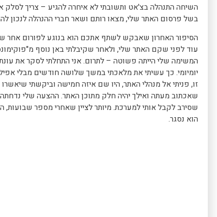
השיחה התנהלה בצ'אט ותשובתי לא איחרה להגיע – צריך לסלק את
בשל פרסום האתר שלי, מצאו רותם ושאר חברי ההנהלה לנכון להחז
הסיפור האחרון שאבקש לשתף אתכם הוא בנוגע לפורום אחר שגלשת
עוד לפני שקם האתר שלי, ולאחר שקיבלתי באן נוסף מ"פוקימונס
המשימה שלי הייתה פשוטה – לתרום. אני התחלתי לסקר את עונת
יומיומי. כך עשיתי את מלאכתי במשך שלושה חודשים מבלי אפיל
זו, פניתי אל מנהלי האתר, היו שם איזה חמישה וביקשתי שיאשרו
שאכתוב מעתה ואילך יהיה חלק מתוכן האתר. ההצעה שלי נדחתה
שסירב לקבל אותי למערכת. מיותר לציין שאחרי מספר שבועות, הפו
הוא נסגר.