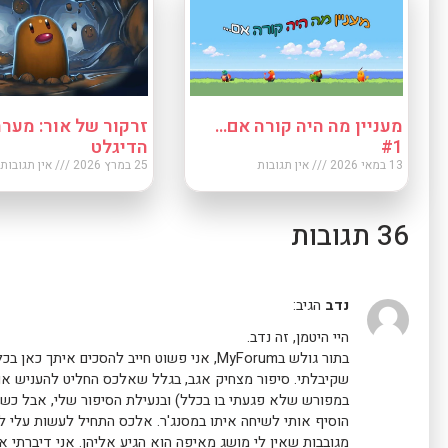
מעניין מה היה קורה אם…
זרקור של אור: מער
#1
הדיגלט
13 במאי 2026
אין תגובות
25 במרץ 2026
אין תגובות
36 תגובות
נדב
הגיב:
היי היטמן, זה נדב.
בתור גולש בMyForum, אני פשוט חייב להסכים א
שקיבלתי. סיפור מצחיק אגב, בגלל שאלכס החליט להעניש או
במפורש שלא פגעתי בו בכלל) ובנעילת הסיפור שלי, אבל כש
הוסיף אותי לשיחה איתו במסנג'ר. אלכס התחיל לעשות עלי לינ
מגובבות שאין לי מושג מאיפה הוא הגיע אליהן. אני דיברתי