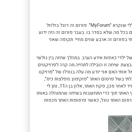
רותם שמואלי הוא המייסד, המנהל והכוח המניע מאחורי פורום כללי שנקרא "MyForum". פורום זה דוגל בזלזול
בכל מה שלא בסדר בו. בעבר פורום זה היה ידוע
 בפורום זה ארבע שנים מחיי. תקופה שאני
הוא מחראה אחת גדולה של ילדי כאפות אירע הערב. במהלך שיחה בין גולשי
צעת. שיחה זו הובילה לתהייה מה קרה לפרויקטים
 אותי האם אני יודע מה עלה בגורלו של "פרויקט
תי בשל פרסום האתר "פוקימון: מפלצות כיס",
רציתי לפעול לפי החוקים והפניתי את הגולש הסקרן לעבר גוגל. מיד לאחר מכן, פקח האתר, אלון בן ה11, נתן לי
וקי האתר תוך כדי התחשבות בשיחה שהתנהלה באותו
רסום האתר גוגל, כאשר פרסומות האתר מכסות