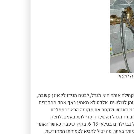
ה ואסור
לה אותה הוא מנהל, לבטח תגידו לי: אוזן קשבת,
 והן לגולשים. אלכס לא מאמין באף אחד מהדברים
ני האנוש ולקחת את מקומה הראוי בממלכת
בתור מנהל ראשי, רק כדי לתת באנים, לחלק
אזהרות, לאיים על גולשים ולנסות להכפיף את דעתו המשוגעת על גבי ילדים בגילאי 6-13. בקיץ שעבר, כאשר האתר
ותר באתר, מה יכול להביא לצמיחתו המחודשת.