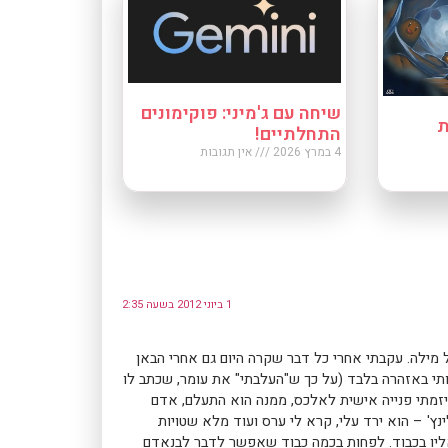
שיחה עם ג'מיני: פוקימונים
ת
התחלתיים!
4 במרץ 2026
אין תגובות
1 ביוני 2012 בשעה 2:35
יתך כאן בכל מילה. עקבתי אחרי כל דבר שקרה היום גם אחרי הבאן
תי באזהרה בלבד (על כך ש"העלבתי" את עומר, שכתב לו
יזמתי פנייה אישית לאלכס, ממנה הוא התעלם, אדם
ץ' – הוא ירד עלי, קרא לי ערס ועוד מלא שטויות
 אליו בכבוד. לפחות בכמה כבוד שאפשר לדבר לבנאדם