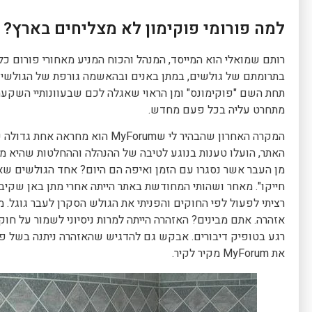
למה פורומי פוקימון לא מצליחים בארץ?
בתרומתם של גולשים, במתן באנים ובהאשמה גורפת של הגולשים 
תחת השם "פוקימונס" ומן הראוי שאגלה לכם שבעוונותיי השקעתי
מתחרט עליה בכל פעם מחדש.
המקרה האחרון שהבהיר לי שMyForum 
האתר, הועלו טענות בנוגע לטיבה של ההנהלה וההחלטות שהיא מב
מן העבר אשר נסגרו עם הזמן ואיפה הם היום? אחד הגולשים שאל
חייקו". מאחר ושהותי המחודשת באתר הייתה אחרי מתן באן שקיבל
אזהרה. אתם מבינים? האזהרה הייתה למרות ניסיוני לשמור על ח
רגע בטופיק דיבורים. אבקש גם להדגיש שהאזהרה ניתנה בשל פ
את MyForum מקיר לקיר.