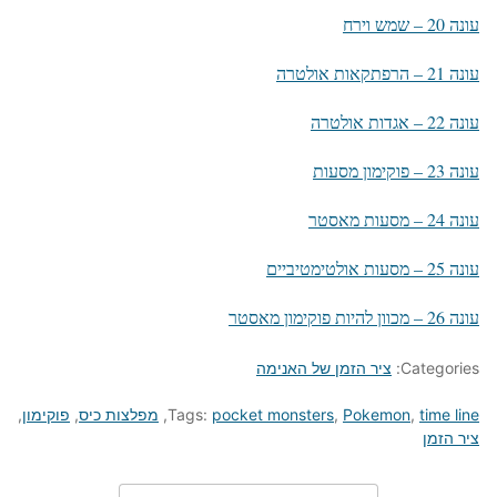
עונה 20 – שמש וירח
עונה 21 – הרפתקאות אולטרה
עונה 22 – אגדות אולטרה
עונה 23 – פוקימון מסעות
עונה 24 – מסעות מאסטר
עונה 25 – מסעות אולטימטיביים
עונה 26 – מכוון להיות פוקימון מאסטר
Categories:
ציר הזמן של האנימה
time line
,
Pokemon
,
pocket monsters
Tags:
,
מפלצות כיס
,
פוקימון
,
ציר הזמן