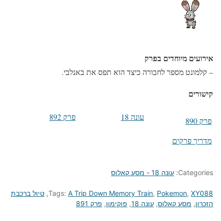
אירועים מיוחדים בפרק
– קלמונט מספר לחבורה כיצד הוא תפס את באנלבי.
קישורים
עונה 18
פרק 892
פרק 890
מדריך פרקים
Categories:
עונה 18 - מסע קאלוס
XY088
,
Pokemon
,
A Trip Down Memory Train
Tags:
,
טיול ברכבת
הזכרון
,
מסע קאלוס
,
עונה 18
,
פוקימון
,
פרק 891