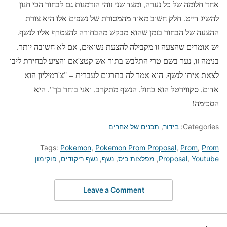
אחד חלומה של כל נערה, ומצד שני זוהי הזדמנות גם לבחור הכי חנון
להשיג דייט. חלק חשוב מאוד מהמסורת של נשפים אלו היא צורת
ההצעה של הבחור בזמן שהוא מבקש מהבחורה להצטרף אליו לנשף.
יש אומרים שהצעה זו מקבילה להצעת נשואים, אם לא חשובה יותר.
בנימה זו, נער בשם טרי התלבש בתור אש קטצ'אם והציע לבחירת ליבו
לצאת איתו לנשף. הוא אמר לה בתרגום לעברית – "צ'רמיליון הוא
אדום, סקווירטל הוא כחול, הנשף מתקרב, ואני בוחר בך". היא
הסכימה!
Categories:
בידור
,
תכנים של אחרים
Tags:
Pokemon
,
Pokemon Prom Proposal
,
Prom
,
Prom
Youtube
,
Proposal
,
מפלצות כיס
,
נשף
,
נשף ריקודים
,
פוקימון
Leave a Comment