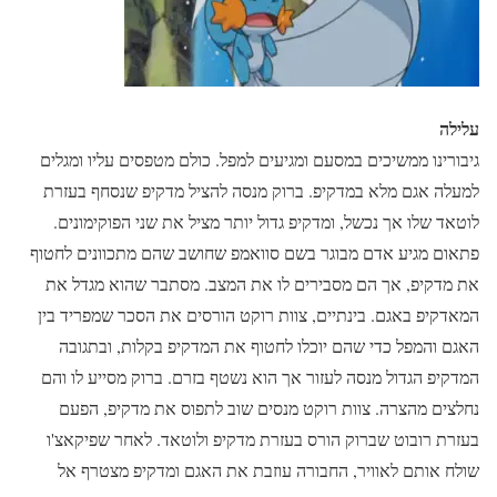
עלילה
גיבורינו ממשיכים במסעם ומגיעים למפל. כולם מטפסים עליו ומגלים
למעלה אגם מלא במדקיפ. ברוק מנסה להציל מדקיפ שנסחף בעזרת
לוטאד שלו אך נכשל, ומדקיפ גדול יותר מציל את שני הפוקימונים.
פתאום מגיע אדם מבוגר בשם סוואמפ שחושב שהם מתכוונים לחטוף
את מדקיפ, אך הם מסבירים לו את המצב. מסתבר שהוא מגדל את
המאדקיפ באגם. בינתיים, צוות רוקט הורסים את הסכר שמפריד בין
האגם והמפל כדי שהם יוכלו לחטוף את המדקיפ בקלות, ובתגובה
המדקיפ הגדול מנסה לעזור אך הוא נשטף בזרם. ברוק מסייע לו והם
נחלצים מהצרה. צוות רוקט מנסים שוב לתפוס את מדקיפ, הפעם
בעזרת רובוט שברוק הורס בעזרת מדקיפ ולוטאד. לאחר שפיקאצ'ו
שולח אותם לאוויר, החבורה עוזבת את האגם ומדקיפ מצטרף אל