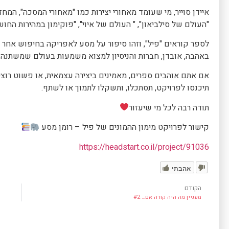
איידן סוייר, מי שעומד מאחורי יצירות כמו "מאחורי המסכה", המ
"העולם של סילביאון", " העולם של איוי", "פוקימון במהירות החוש
לספר קוראים "פיל", וזהו סיפור על מסע לאפריקה בחיפוש אחר 
באהבה, אובדן, חברות והניסיון למצוא משמעות בעולם שמשתנה ב
אם אתם אוהבים ספרים, מאמינים ביצירה עצמאית, או פשוט רו
תיכנסו לפרויקט, תסתכלו, ותשקלו לתמוך או לשתף.
תודה רבה לכל מי שיעזור
קישור לפרויקט מימון ההמונים של פיל – רומן מסע
https://headstart.co.il/project/91036
אהבתי
הקודם
מעניין מה היה קורה אם… #2