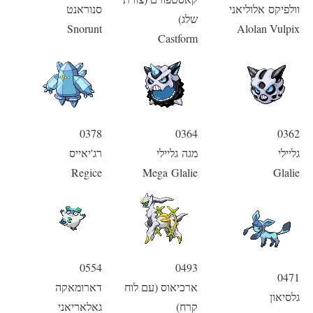
וולפיקס אלוליאני
סנוראנט
שלג)
Snorunt
Alolan Vulpix
Castform
0378
0364
0362
גליילי
מגה גליילי
רג'יאייס
Regice
Mega Glalie
Glalie
0554
0493
0471
ארכיאוס (עם לוח
דארומאקה
גלסיאון
קרח)
גאלאריאני