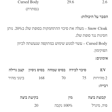
Cursed Body
29.6
2.6
(נסתרת)
הסבר על היכולות:
Snow Cloak
– מעלה את סיכוי ההתחמקות בסופת שלג ב20%. נותן
חסינות נגד סופת שלג.
Cursed Body
– עשוי למנוע שימוש במתקפה שנעשתה לכיוון
הפוקימון.
אימונים:
EV
סיכוי לכידה
בסיס שמחה
בסיס ניסיון
קצב גדילה
2 מהירות
75
70
168
בינוני מהיר
רבייה:
קבוצת ביצה
מין
בקיעת ביצה
פיה, מינרל
100% נקבה
20