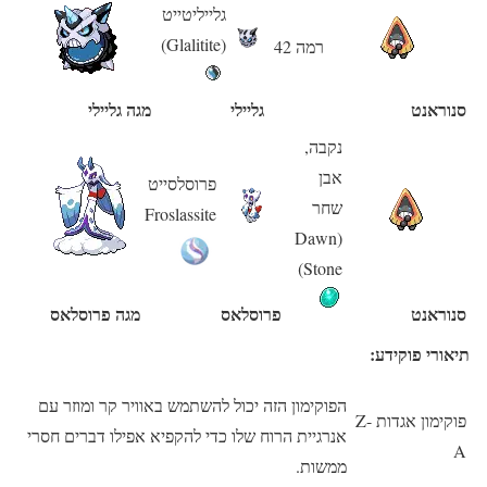
גלייליטייט
(Glalitite)
רמה 42
סנוראנט
גליילי
מגה גליילי
נקבה,
אבן
פרוסלסייט
שחר
Froslassite
(Dawn
Stone)
סנוראנט
פרוסלאס
מגה פרוסלאס
תיאורי פוקידע:
הפוקימון הזה יכול להשתמש באוויר קר ומוזר עם
פוקימון אגדות Z-
אנרגיית הרוח שלו כדי להקפיא אפילו דברים חסרי
A
ממשות.