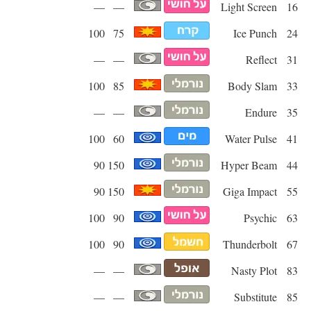
—
—
Light Screen
16
100
75
Ice Punch
24
—
—
Reflect
31
100
85
Body Slam
33
—
—
Endure
35
100
60
Water Pulse
41
90
150
Hyper Beam
44
90
150
Giga Impact
55
100
90
Psychic
63
100
90
Thunderbolt
67
—
—
Nasty Plot
83
—
—
Substitute
85