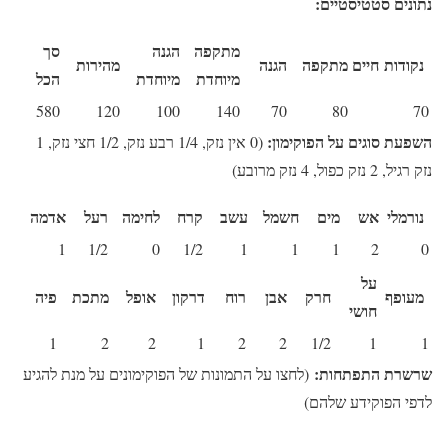
נתונים סטטיסטיים:
מתקפה
הגנה
סך
נקודות חיים
מתקפה
הגנה
מהירות
מיוחדת
מיוחדת
הכל
580
120
100
140
70
80
70
השפעת סוגים על הפוקימון:
(0 אין נזק, 1/4 רבע נזק, 1/2 חצי נזק, 1
נזק רגיל, 2 נזק כפול, 4 נזק מרובע)
נורמלי
אש
מים
חשמל
עשב
קרח
לחימה
רעל
אדמה
1
1/2
0
1/2
1
1
1
2
0
על
מעופף
חרק
אבן
רוח
דרקון
אופל
מתכת
פיה
חושי
1
2
2
1
2
2
1/2
1
1
שרשרת התפתחות:
(לחצו על התמונות של הפוקימונים על מנת להגיע
לדפי הפוקידע שלהם)