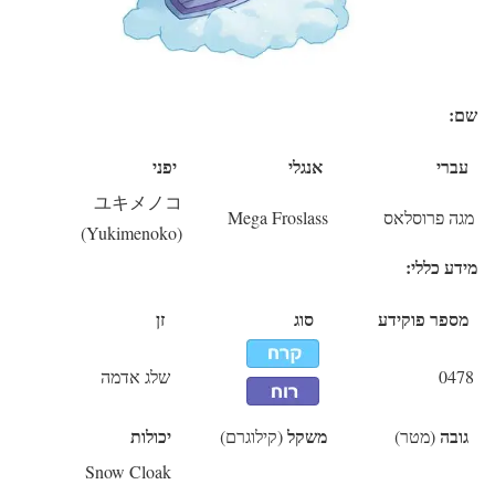
שם:
עברי
אנגלי
יפני
ユキメノコ
מגה פרוסלאס
Mega Froslass
(Yukimenoko)
מידע כללי:
מספר פוקידע
סוג
זן
0478
שלג אדמה
גובה
משקל
יכולות
(מטר)
(קילוגרם)
Snow Cloak