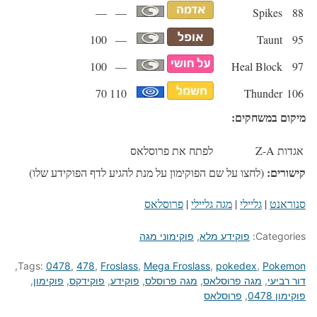
—
—
Spikes
88
100
—
Taunt
95
100
—
Heal Block
97
70
110
Thunder
106
מיקום במשחקים:
אגדות Z-A
לפתח את פרוסלאס
קישורים:
(לחצו על שם הפוקימון על מנת להגיע לדף הפוקידע שלו)
סנוראנט
|
גליילי
|
מגה גליילי
|
פרוסלאס
Categories:
פוקידע מלא
,
פוקימוני מגה
,
Tags:
0478
,
478
,
Froslass
,
Mega Froslass
,
pokedex
,
Pokemon
דור רביעי
,
מגה פרוסלאס
,
מגה פרוסלס
,
פוקידע
,
פוקידקס
,
פוקימון
,
פוקימון 0478
,
פרוסלאס