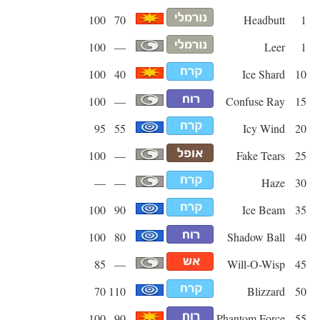
100
70
Headbutt
1
100
—
Leer
1
100
40
Ice Shard
10
100
—
Confuse Ray
15
95
55
Icy Wind
20
100
—
Fake Tears
25
—
—
Haze
30
100
90
Ice Beam
35
100
80
Shadow Ball
40
85
—
Will-O-Wisp
45
70
110
Blizzard
50
100
90
Phantom Force
55