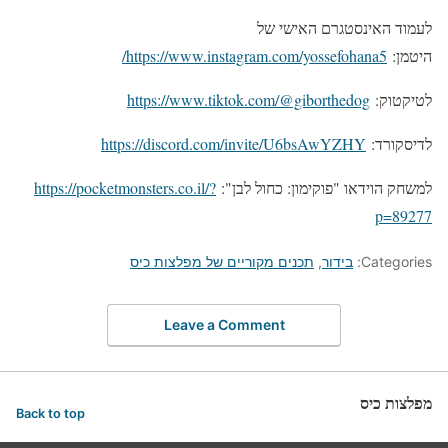
לעמוד האינסטגרם האישי של
היטמן:
https://www.instagram.com/yossefohana5/
לטיקטוק:
https://www.tiktok.com/@giborthedog
לדיסקורד:
https://discord.com/invite/U6bsAwYZHY
למשחק הוידאו "פוקימון: כחול לבן":
https://pocketmonsters.co.il/?
p=89277
Categories:
בידור
,
תכנים מקוריים של מפלצות כיס
Leave a Comment
מפלצות כיס
Back to top