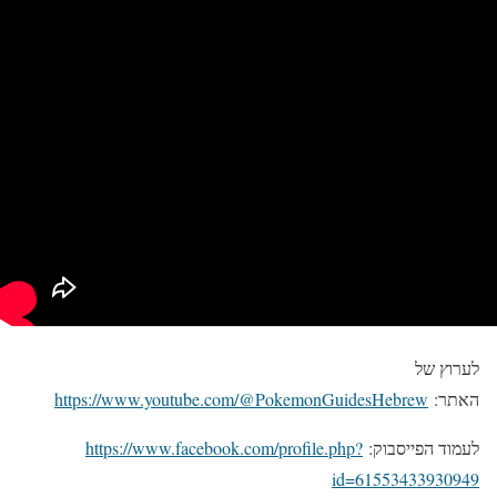
לערוץ של
האתר:
https://www.youtube.com/@PokemonGuidesHebrew
לעמוד הפייסבוק:
https://www.facebook.com/profile.php?
id=61553433930949