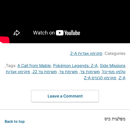
Categories:
פוקימון אגדות Z-A
,
Tags:
A Call from Mable
,
Pokémon Legends: Z-A
,
Side Missions
טלפון ממייבל
,
משימות צד
,
משימת צד
,
משימת צד 22
,
פוקימון אגדות
Z-A
,
פוקימון לג'נדס Z-A
Leave a Comment
מפלצות כיס
Back to top