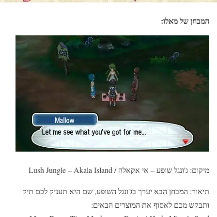
המבחן של מאלו:
מיקום: ג'ונגל שופע – אי אקאלה / Lush Jungle – Akala Island
תיאור: המבחן הבא יערך בג'ונגל השופע, שם היא תעניק לכם תיק
ותבקש מכם לאסוף את המוצרים הבאים: