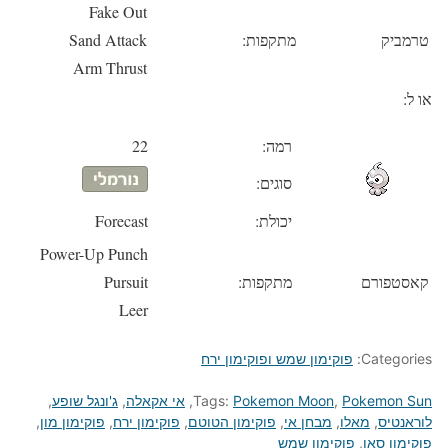
Fake Out
טרמביק
מתקפות:
Sand Attack
Arm Thrust
או ל:
רמה:
22
סוגים:
יכולת:
Forecast
Power-Up Punch
קאסטפורם
מתקפות:
Pursuit
Leer
Categories:
פוקימון שמש ופוקימון ירח
Pokemon Sun
,
Pokemon Moon
Tags:
,
אי אקאלה
,
ג'ונגל שופע
,
לוראנטיס
,
מאלו
,
מבחן אי
,
פוקימון הטוטם
,
פוקימון ירח
,
פוקימון מון
,
פוקימון סאן
,
פוקימון שמש