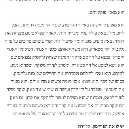
הוא מאמן פוקימונים.
הוא מופיע לראשונה באיזור הקרבות, שם לוקר מנסה להסתנן, אבל
לרוע מזלו, באק עולה עליו ומבריח אותו. לאחר שפלאטינום מנצחת את
דארה, באק מופיע שוב ואומר שיש לו את המידע שהם צריכים על צוות
גלקטיק והר סטארק. הוא משתף אותם שלפי האגדה, הפוקימון האגדי
היטראן נמצא על הר סטארק וזו הסיבה שצוות גלקטיק נמצאים שם.
הוא יוצא למסע אל הר סטארק, ומסרב לעזרה מלוקר, וכשהוא מגיע
למקום, הוא נאלץ להילחם ולהרחיק את החיילים של צוות גלקטיק.
בסופו של דבר, הוא מוצא אבני מגמה וכשהוא מזיז אותם, הוא מעיר
את היטראן, שנלכד על ידי קרון ועושה בו שימוש נגד באק. לוקר נשלח
לעזור לבאק, ולמרות שהוא מצליח לעצור ולתחקר את קרון, גם באק
וגם לוקר מסיימים את המפגש עם קרון והיטראן כשהם פצועים בצורה
אנושה, מוחזרים למקום מבטחים על ידי הפוקימונים של פלאטינום.
יש לו את הפוקימון:
קליידול