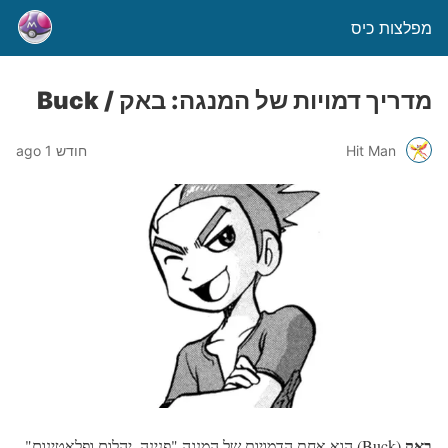
מפלצות כיס
מדריך דמויות של המנגה: באק / Buck
Hit Man
חודש 1 ago
באק
(Buck) הוא אחת הדמויות של המנגה "פנינה, יהלום ופלאטינום".