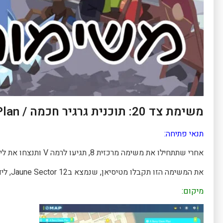
משימת צד 20: תוכנית גרגיר חכמה / A Berry Clever Plan
תנאי פתיחה:
אחרי שתתחילו את משימה מרכזית 8, תגיעו לרמה V ותנצחו את לידה, תוכלו לבצע את משימת צד זו.
את המשימה הזו תקבלו מטיסיאן, שנמצא בJaune Sector 12, ליד איזור פראי 6.
מיקום: