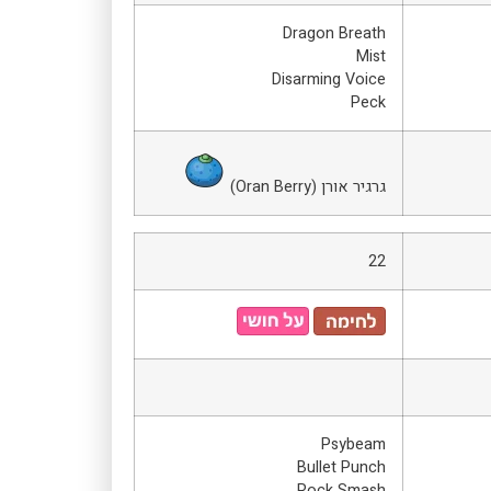
Dragon Breath
Mist
Disarming Voice
Peck
גרגיר אורן (Oran Berry)
22
Psybeam
Bullet Punch
Rock Smash