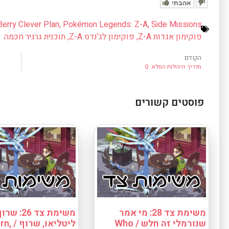
אהבתי
Berry Clever Plan
,
Pokémon Legends: Z-A
,
Side Missions
פוקימון אגדות Z-A
,
פוקימון לג'נדס Z-A
,
תוכנית גרגיר חכמה
הקודם
מדריך היכולות המלא: Q
פוסטים קשורים
משימת צד 28: מי אמר
משימת צד 26: שר
שנורמלי זה חלש / Who
ליטליאו, שרו