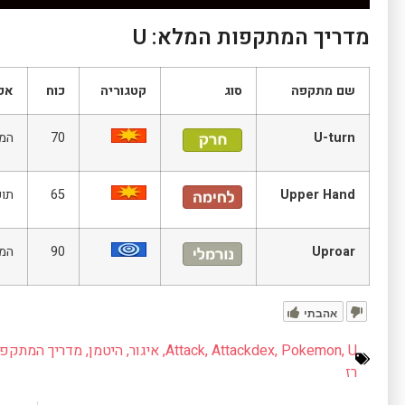
מדריך המתקפות המלא: U
שם מתקפה
סוג
קטגוריה
כוח
אפ
U-turn
70
המש
Upper Hand
65
תוק
Uproar
90
המשתמ
אהבתי
U
,
Pokemon
,
Attackdex
,
Attack
,
איגור
,
היטמן
,
מדריך המתקפו
רז