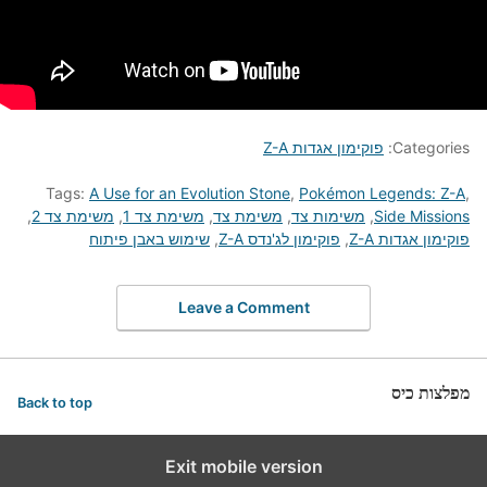
Categories:
פוקימון אגדות Z-A
Tags:
A Use for an Evolution Stone
,
Pokémon Legends: Z-A
,
Side Missions
,
משימות צד
,
משימת צד
,
משימת צד 1
,
משימת צד 2
,
פוקימון אגדות Z-A
,
פוקימון לג'נדס Z-A
,
שימוש באבן פיתוח
Leave a Comment
מפלצות כיס
Back to top
Exit mobile version