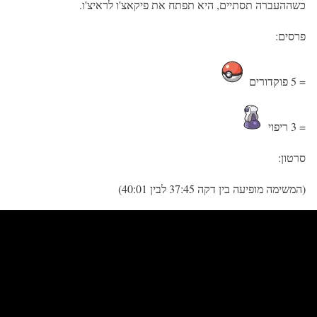
כשההעברה תסתיים, היא תפתח את פיקאצ'ו לראיצ'ו.
פרסים:
= 5 פוקדורים
= 3 ריפוי
סרטון:
(המשימה מופיעה בין דקה 37:45 לבין 40:01)