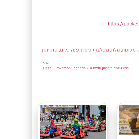
https://pocke
,
מכונות
,
מלון
,
מפלצות כיס
,
מפנה כלים
,
פוקימון
הבא
בואו נשחק פוקימון אגדות Pokemon Legends Z-A – חלק 1