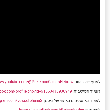
לערוץ של האתר:
www.youtube.com/@PokemonGuidesHebrew
לעמוד הפייסבוק:
book.com/profile.php?id=61553433930949
לעמוד האינסטגרם האישי של היטמן:
agram.com/yossefohana5/