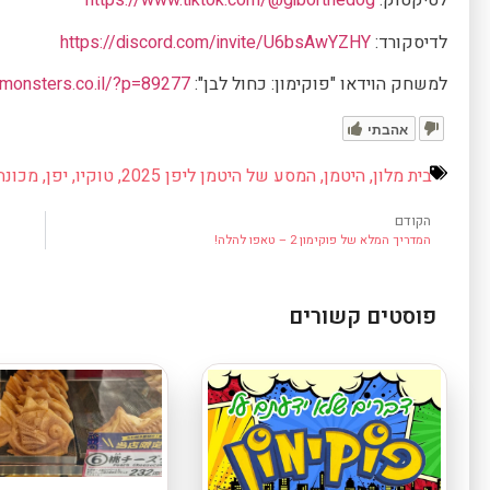
לטיקטוק:
https://www.tiktok.com/@giborthedog
לדיסקורד:
https://discord.com/invite/U6bsAwYZHY
למשחק הוידאו "פוקימון: כחול לבן":
tmonsters.co.il/?p=89277
אהבתי
בית מלון
,
היטמן
,
המסע של היטמן ליפן 2025
,
טוקיו
,
יפן
,
מכונה
הקודם
המדריך המלא של פוקימון 2 – טאפו להלה!
פוסטים קשורים