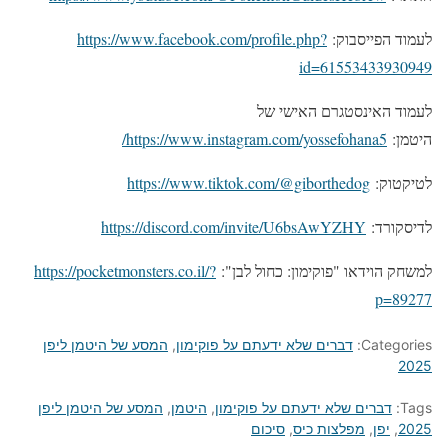
לעמוד הפייסבוק:
https://www.facebook.com/profile.php?
id=61553433930949
לעמוד האינסטגרם האישי של
היטמן:
https://www.instagram.com/yossefohana5/
לטיקטוק:
https://www.tiktok.com/@giborthedog
לדיסקורד:
https://discord.com/invite/U6bsAwYZHY
למשחק הוידאו "פוקימון: כחול לבן":
https://pocketmonsters.co.il/?
p=89277
Categories:
דברים שלא ידעתם על פוקימון
,
המסע של היטמן ליפן
2025
Tags:
דברים שלא ידעתם על פוקימון
,
היטמן
,
המסע של היטמן ליפן
2025
,
יפן
,
מפלצות כיס
,
סיכום