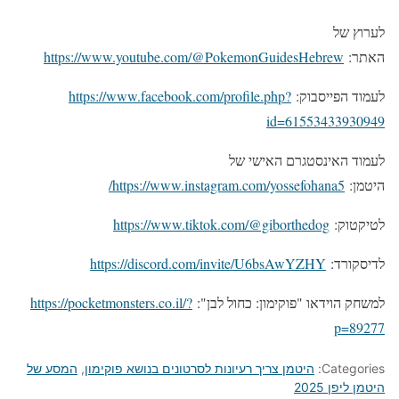
לערוץ של
האתר:
https://www.youtube.com/@PokemonGuidesHebrew
לעמוד הפייסבוק:
https://www.facebook.com/profile.php?
id=61553433930949
לעמוד האינסטגרם האישי של
היטמן:
https://www.instagram.com/yossefohana5/
לטיקטוק:
https://www.tiktok.com/@giborthedog
לדיסקורד:
https://discord.com/invite/U6bsAwYZHY
למשחק הוידאו "פוקימון: כחול לבן":
https://pocketmonsters.co.il/?
p=89277
Categories:
היטמן צריך רעיונות לסרטונים בנושא פוקימון
,
המסע של
היטמן ליפן 2025