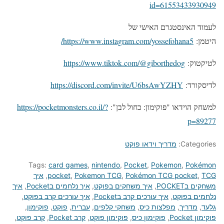
id=61553433930949
לעמוד האינסטגרם האישי של
היטמן:
https://www.instagram.com/yossefohana5/
לטיקטוק:
https://www.tiktok.com/@giborthedog
לדיסקורד:
https://discord.com/invite/U6bsAwYZHY
למשחק הוידאו "פוקימון: כחול לבן":
https://pocketmonsters.co.il/?
p=89277
Categories:
מדריך וידאו פוקט
Tags:
card games
,
nintendo
,
Pocket
,
Pokemon
,
Pokémon
TCG
,
Pokémon TCG pocket
,
Pokemon TCG
,
pocket
,
איך
משחקים בPOCKET
,
איך משחקים בפוקט
,
איך נלחמים בPocket
,
איך
נלחמים בפוקט
,
איך עורכים קרב בPocket
,
איך עורכים קרב בפוקט
,
גלעד
,
מדריך
,
מפלצות כיס
,
משחקי קלפים
,
עברית
,
פוקט
,
פוקימון
,
פוקימון Pocket
,
פוקימון כיס
,
פוקימון פוקט
,
קרב Pocket
,
קרב פוקט
,