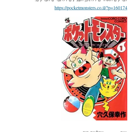
https://pocketmonsters.co.il/?p=160174